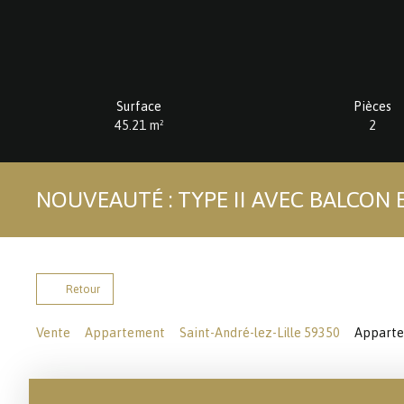
Surface
Pièces
45.21
m²
2
NOUVEAUTÉ : TYPE II AVEC BALCON 
Retour
Vente
Appartement
Saint-André-lez-Lille 59350
Appartem