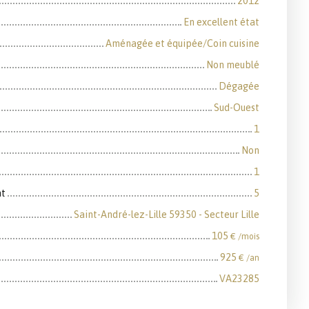
2012
En excellent état
Aménagée et équipée/Coin cuisine
Non meublé
Dégagée
Sud-Ouest
1
Non
1
nt
5
Saint-André-lez-Lille 59350 - Secteur Lille
105
€ /mois
925
€ /an
VA23285