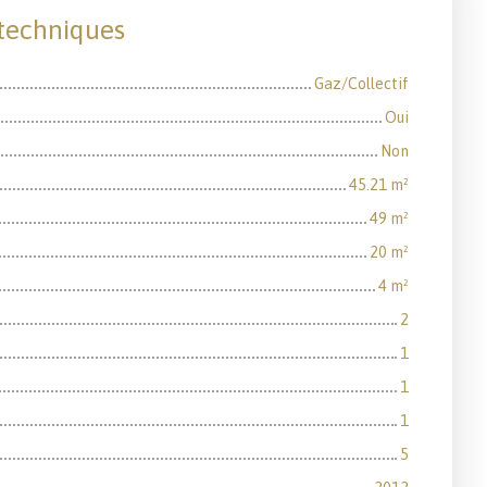
 techniques
Gaz/Collectif
Oui
Non
45.21
m²
49
m²
20
m²
4
m²
2
1
1
1
5