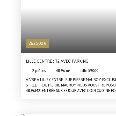
inclus) Ne manquez pas l'occasion de visiter ce bien d
allier vie citadine et développement professionnel dans
dynamiques de Lille ! Contactez-nous dès aujourd'hui pou
262 500
€
LILLE CENTRE : T2 AVEC PARKING
2
pièces
48.96
m²
Lille 59000
VIVRE A LILLE CENTRE : RUE PIERRE MAUROY. EXCLUS
STREET, RUE PIERRE MAUROY, NOUS VOUS PROPOSON
48,96M2. ENTRÉE SUR SÉJOUR AVEC COIN CUISINE É
DE BAINS. UNE PLACE DE PARKING VIENT COMPLÉTE
À DÉCOUVRIR.