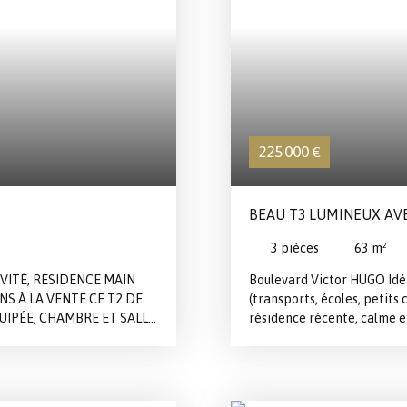
e caractère, parfait pour
 l'un des quartiers les plus
r planifier votre visite !
225 000
€
BEAU T3 LUMINEUX AVE
EN SOUS-SOL
3
pièces
63
m²
IVITÉ, RÉSIDENCE MAIN
Boulevard Victor HUGO Idé
S À LA VENTE CE T2 DE
(transports, écoles, petits
QUIPÉE, CHAMBRE ET SALLE
résidence récente, calme e
R L'ENSEMBLE. NOUVEAUTÉ
composé d'une entrée distri
chambres, une salle de bai
parking en sous-solLocal 