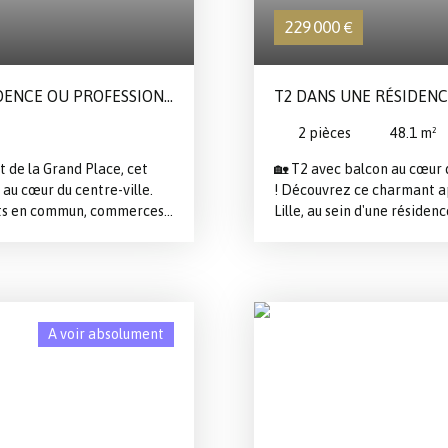
229 000
€
DENCE OU PROFESSIONS
T2 DANS UNE RÉSIDENC
2
pièces
48.1
m²
t de la Grand Place, cet
🏡 T2 avec balcon au cœur de
au cœur du centre-ville.
! Découvrez ce charmant a
rts en commun, commerces,
Lille, au sein d'une résiden
bain sans voiture ! Situé au
Vous apprécierez sa pièce 
de deux bâtiments, cet
profiter des beaux jours, ai
 à l'écart de l'agitation du
atout en centre-ville. ✨ Le
nt une excellente
cœur de Lille🛡️ Résidence
 Surfaces et configuration :
privative ( en option )💼 I
A voir absolument
esRez-de-chausséeAccès
locatifUne opportunité à n
Calme remarquable malgré la
organiser une visite et déco
 séjour, espace de vie
bien entretenuChauffage
 dans l'immeuble d'en face
 TTC (honoraires d'agence