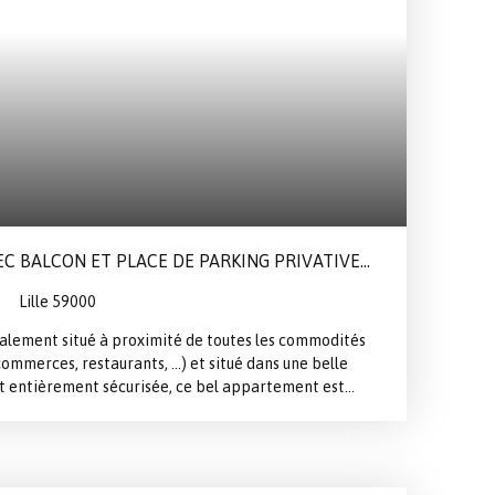
C BALCON ET PLACE DE PARKING PRIVATIVE
Lille 59000
alement situé à proximité de toutes les commodités
 commerces, restaurants, …) et situé dans une belle
t entièrement sécurisée, ce bel appartement est
buant une belle pièce de vie avec cuisine équipée, 2
n et un WC indépendant. *** BALCON 5 m² *** Place de
à vélos***EAU et CHAUFFAGE compris dans les charges