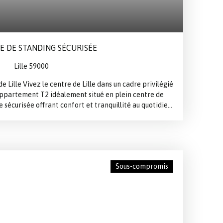
E DE STANDING SÉCURISÉE
Lille 59000
 Lille Vivez le centre de Lille dans un cadre privilégié
ppartement T2 idéalement situé en plein centre de
ce sécurisée offrant confort et tranquillité au quotidien.
de vie lumineuse, son agréable balcon, parfait pour
nsi que sa place de parking privative, un véritable
s points forts : 📍 Emplacement recherché en plein
 sécurisée🌿 Balcon agréable🚗 Place de parking
déal pour une résidence principale ou un investissement
Sous-compromis
e pas manquer ! Contactez-nous dès aujourd'hui pour
uvrir tout le potentiel de ce bien.