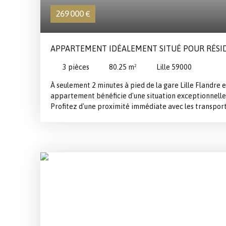
269 000
€
APPARTEMENT IDÉALEMENT SITUÉ POUR RÉSI
LIBÉRALES
3
pièces
80.25
m²
Lille 59000
À seulement 2 minutes à pied de la gare Lille Flandre e
appartement bénéficie d'une situation exceptionnelle 
Profitez d'une proximité immédiate avec les transpo
restaurants et services, parfait pour un mode de vie ur
rez-de-chaussée d'une résidence sécurisée composée 
appartement se trouve dans un cadre calme et paisible,
centre-ville. De par sa configuration, il offre égaleme
opportunité pour une activité de professions libérales.
Surface habitable : 80 m²3 pièces : séjour, 2 chambr
facile et pratiquePoints forts : Luminosité optimale
proximité du centre-villeCuisine équipée ouverte sur le
maximiséSalle de bain avec doucheBon état général, 
collectif au gazDPE : CParking en location disponible
(solution de stationnement sécurisée)Prix : 269 000 €