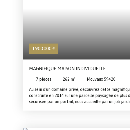
1 900 000
€
MAGNIFIQUE MAISON INDIVIDUELLE
7
pièces
262
m²
Mouvaux 59420
Au sein d'un domaine privé, découvrez cette magnifiq
construite en 2014 sur une parcelle paysagée de plus
sécurisée par un portail, nous accueille par un joli jar
buis. Au rez de chaussée, le spacieux hall d'entrée des
baigné de lumière d'environ 40 m2 avec parquet mass
insert. Dans le prolongement, la grande salle à manger
une porte à galandage bénéficie tout comme le salon, 