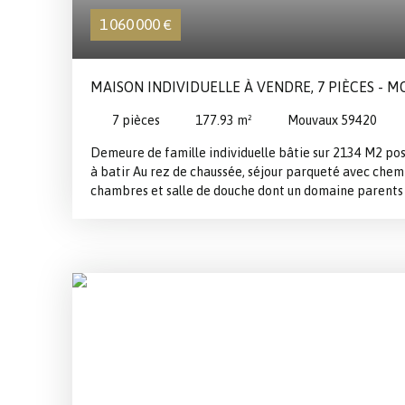
1 060 000
€
MAISON INDIVIDUELLE À VENDRE, 7 PIÈCES - 
7
pièces
177.93
m²
Mouvaux 59420
Demeure de famille individuelle bâtie sur 2134 M2 poss
à batir Au rez de chaussée, séjour parqueté avec chemin
chambres et salle de douche dont un domaine parents a
Nombreux rangements. A l'étage, 3 chambres et une sa
voiture, parkings et cave. NOUVEAUTE