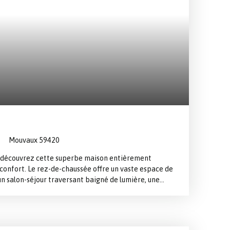
Mouvaux 59420
 découvrez cette superbe maison entièrement
 confort. Le rez-de-chaussée offre un vaste espace de
n salon-séjour traversant baigné de lumière, une
 avec son coin repas ainsi qu'une agréable salle à
ge, vous trouverez deux belles chambres et une
À l'extérieur, un jardin paysager soigneusement
bien au charme unique, évoquant l'esprit d'une maison