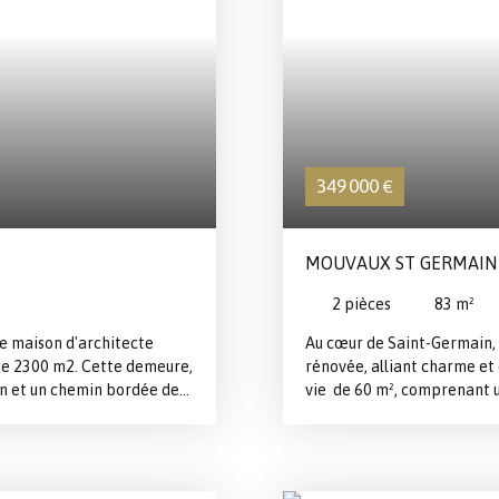
349 000
€
MOUVAUX ST GERMAIN
2
pièces
83
m²
ue maison d'architecte
Au cœur de Saint-Germain,
 de 2300 m2. Cette demeure,
rénovée, alliant charme et
din et un chemin bordée de
vie de 60 m², comprenant u
sert un magnifique séjour
cuisine entièrement équipée
if et grande cheminée à
manger conviviale. À l'éta
, séparée de la cuisine par
spacieuse salle de douche. 
d'une superbe vue sur le
aménagé vient parfaire ce 