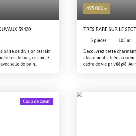
495 000
€
MOUVAUX 59420
TRES RARE SUR LE SEC
5
pièces
105
m²
ibilité de division terrain
Découvrez cette charmante
ée feu de bois, cuisine, 3
idéalement située au cœur 
vec salle de bain.
cadre de vie privilégié. Au
lle de bain. Garage 2
de vie lumineuse composée 
conviviale. La maison disp
lingerie/cellier ainsi que
salle de douche privative. À
chambres et d’une salle de b
Coup de cœur
arboré exposé sud-est, idé
motorisée ainsi qu’une pla
bien rare sur le secteur. S
Hautmont et des transports
emplacement recherché. U