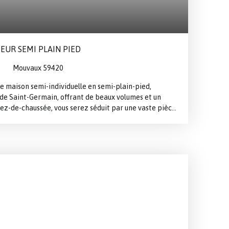
TEUR SEMI PLAIN PIED
Mouvaux 59420
 maison semi-individuelle en semi-plain-pied,
de Saint-Germain, offrant de beaux volumes et un
 rez-de-chaussée, vous serez séduit par une vaste pièce
d’un salon-séjour spacieux et d’une salle à manger
ose également d’une cuisine équipée, d’une
 d’un espace parental comprenant une chambre et sa
 l’étage, l’espace nuit se compose de trois belles
ains. À l’extérieur, profitez d’un agréable jardin
al pour les moments de détente. Un garage avec porte
ce de stationnement privative viennent compléter ce
ituée à proximité immédiate du centre-ville, du parc du
, cette maison réunit confort, fonctionnalité et
ne opportunité à ne pas manquer.