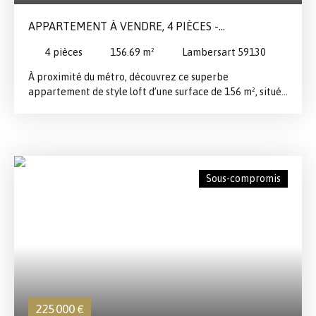
APPARTEMENT À VENDRE, 4 PIÈCES -
LAMBERSART 59130
4
pièces
156.69
m²
Lambersart 59130
À proximité du métro, découvrez ce superbe
appartement de style loft d’une surface de 156 m², situé
au 1er étage d’une copropriété bien entretenue de 8 lots.
Ce bien rare se distingue par ses beaux volumes et sa
luminosité exceptionnelle. La pièce de vie spacieuse et
conviviale s’ouvre sur une grande terrasse de 25 m²,
idéale pour profiter des beaux jours. La cuisine
Sous-compromis
américaine entièrement équipée, moderne et
fonctionnelle, donne quant à elle sur un extérieur de 12
m². L’espace nuit se compose de 3 belles chambres, dont
une suite parentale avec sa salle de bains privative, ainsi
qu’une salle d’eau supplémentaire. Une place de parking
vient compléter ce bien. Vous bénéficierez également
d’un local à vélos commun. L’appartement, en excellent
état, ne nécessite aucun travaux. Son emplacement
privilégié, proche de LILLE , en fait un lieu de vie idéal
225 000
€
alliant confort et praticité Localisation À proximité