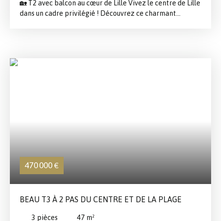
🏡 T2 avec balcon au cœur de Lille Vivez le centre de Lille
l'un des quartiers les plus dynamiques de Lille !
dans un cadre privilégié ! Découvrez ce charmant
Contactez-nous dès aujourd'hui pour planifier votre visite
appartement T2 idéalement situé en plein centre de
!
Lille, au sein d'une résidence sécurisée offrant confort et
tranquillité au quotidien. Vous apprécierez sa pièce de
vie lumineuse, son agréable balcon, parfait pour profiter
des beaux jours, ainsi que sa place de parking privative,
un véritable atout en centre-ville. ✨ Les points forts : 📍
Emplacement recherché en plein cœur de Lille🛡️
Résidence sécurisée🌿 Balcon agréable🚗 Place de
parking privative ( en option )💼 Idéal pour une résidence
principale ou un investissement locatifUne opportunité à
ne pas manquer ! Contactez-nous dès aujourd'hui pour
organiser une visite et découvrir tout le potentiel de ce
bien.
470 000
€
BEAU T3 À 2 PAS DU CENTRE ET DE LA PLAGE
3
pièces
47
m²