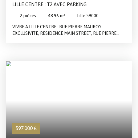
LILLE CENTRE : T2 AVEC PARKING
2
pièces
48.96
m²
Lille 59000
VIVRE A LILLE CENTRE : RUE PIERRE MAUROY.
EXCLUSIVITÉ, RÉSIDENCE MAIN STREET, RUE PIERRE
MAUROY, NOUS VOUS PROPOSONS À LA VENTE CE T2
DE 48,96M2. ENTRÉE SUR SÉJOUR AVEC COIN CUISINE
ÉQUIPÉE, CHAMBRE ET SALLE DE BAINS. UNE PLACE DE
PARKING VIENT COMPLÉTER L'ENSEMBLE. NOUVEAUTÉ À
DÉCOUVRIR.
597 000
€