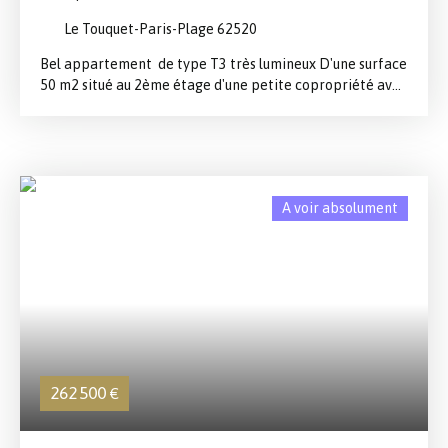
Le Touquet-Paris-Plage 62520
Bel appartement de type T3 très lumineux D'une surface
50 m2 situé au 2ème étage d'une petite copropriété avec
ascenseur et accès sécurisé. Il se compose : - d'un séjour
donnant sur un grand balcon plein sud, - d'une cuisine
ouverte, - d'une salle de bain, WC séparés, - de 2
chambres (dont une passante) Emplacement top proche
mer ( côté mini golf). Centre accessible en 5 min à pied,
A voir absolument
plage à 100 mètres. Secteur calme. Exposition SUD
262 500
€