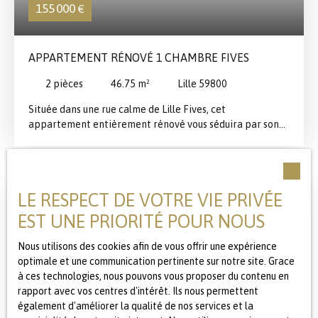
155 000
€
APPARTEMENT RÉNOVÉ 1 CHAMBRE FIVES
2
pièces
46.75
m²
Lille 59800
Située dans une rue calme de Lille Fives, cet
appartement entièrement rénové vous séduira par son
emplacement, sa luminosité et son charme. Proche des
commerces, des axes et du métro (700m) Il se compose
d'une pièce de vie donnant sur petit jardin , une cuisine
neuve, une chambre, une salle de douche et un WC
LE RESPECT DE VOTRE VIE PRIVÉE
indépendant. Contactez nous pour une visite!
EST UNE PRIORITÉ POUR NOUS
Nous utilisons des cookies afin de vous offrir une expérience
optimale et une communication pertinente sur notre site. Grace
à ces technologies, nous pouvons vous proposer du contenu en
rapport avec vos centres d'intérêt. Ils nous permettent
également d'améliorer la qualité de nos services et la