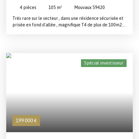
SECTEUR
4
pièces
105
m²
Mouvaux 59420
Très rare sur le secteur , dans une résidence sécurisée et
prisée en fond d'allée , magnifique T4 de plus de 100m2
offrant une entrée avec vestiaire, un salon séjour
lumineux donnant sur une terrasse exposée Sud Ouest
avec vue sur la verdure, une cuisine équipée. L'espace nuit
propose 3 chambres spacieuses avec placards dont un
espace parents avec sa salle de bains et une salle de
Spécial investisseur
douches. Un garage fermé en sous sol, une place de
parking sécurisée et une cave viennent compléter ce
bien recherché sur le secteur , située à deux pas des
commerces, du parc du Hautmont et des transports
199 000
€