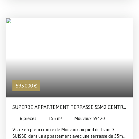
85,68M2 AVEC SA TERRASSE PARFAITEMENT EXPOSÉE
SUD-OUEST ET SES DEUX PLACES DE PARKING
PRIVATIVES EN SOUS-SOL. L'APPARTEMENT A ÉTÉ
AGENCÉ ET EST PRÊT À VIVRE : CUISINE ÉQUIPÉE ET
MEUBLES SUR MESURE, DRESSING, STORES DE CHEZ
HEYTENS. BELLE ENTRÉE AVEC PLACARDS, SÉJOUR /
CUISINE SUR TERRASSE, 3 CHAMBRES MUNIES DE
PLACARDS SUR MESURE DONT UNE AVEC SA SALLE DE
DOUCHE EN SUITE, SALLE DE BAINS ET TOILETTES
SÉPARÉES. CHAUFFAGE AU GAZ INDIVIDUEL. A VISITER
ABSOLUMENT : COUP DE COEUR ASSURÉ !
595 000
€
SUPERBE APPARTEMENT TERRASSE 55M2 CENTRE
MOUVAUX
6
pièces
155
m²
Mouvaux 59420
Vivre en plein centre de Mouvaux au pied du tram 3
SUISSE dans un appartement avec une terrasse de 55m2