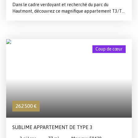
Dans le cadre verdoyant et recherché du parc du
Hautmont, découvrez ce magnifique appartement T3/T4
d'environ 114 m². Il se compose d'une entrée accueillante,
d'un vaste salon-séjour traversant baigné de lumière,
offrant une agréable vue sur le parc et s'ouvrant sur une
terrasse ainsi qu'un balcon. La cuisine, entièrement
équipée, complète harmonieusement l'espace de vie.
Coup de cœur
L'espace nuit comprend trois chambres, dont une suite
parentale avec sa salle de douche privative, ainsi qu'une
salle de bains indépendante. Une quatrième chambre
peut être créée selon vos besoins. Un garage pouvant
accueillir deux véhicules ainsi qu'une cave viennent
parfaire ce bel appartement, idéalement situé au cœur
d'un environnement verdoyant, tout en bénéficiant de la
proximité immédiate des commerces et des transports.
262 500
€
SUBLIME APPARTEMENT DE TYPE 3