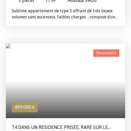
3
pièces
77
m²
Mouvaux 59420
Sublime appartement de type 3 offrant de très beaux
volumes sans ascenseur, faibles charges , composé d'une
entrée accueillante, d'un vaste salon-séjour baigné de
lumière, d'une cuisine entièrement équipée, de deux
chambres spacieuses, d'une salle de bains ainsi que de
WC séparés. Une cave vient compléter ce bien de qualité,
idéalement situé au pied des transports et à proximité
Nouveauté
immédiate du centre de Mouvaux. Un véritable coup de
cœur signé Groupe Forest ! ✨
499 000
€
T4 DANS UN RESIDENCE PRISEE, RARE SUR LE