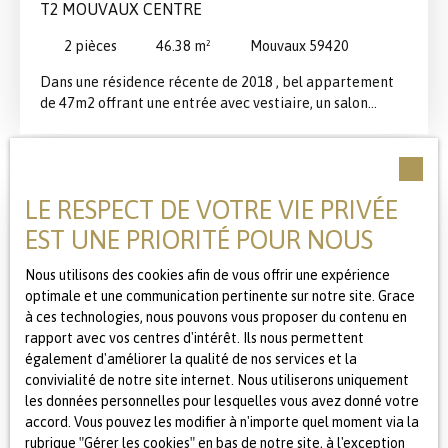
T2 MOUVAUX CENTRE
2
pièces
46.38
m²
Mouvaux 59420
Dans une résidence récente de 2018 , bel appartement
de 47m2 offrant une entrée avec vestiaire, un salon
séjour lumineux et cuisine équipée ouverte, une chambre
spacieuse et une salle de bain. Une place de
stationnement en sous sol vient compléter ce bel
appartement idéalement situé au pied des commerces,
LE RESPECT DE VOTRE VIE PRIVÉE
du parc du Hautmont et des transports.
EST UNE PRIORITÉ POUR NOUS
Nous utilisons des cookies afin de vous offrir une expérience
optimale et une communication pertinente sur notre site. Grace
à ces technologies, nous pouvons vous proposer du contenu en
rapport avec vos centres d'intérêt. Ils nous permettent
également d'améliorer la qualité de nos services et la
convivialité de notre site internet. Nous utiliserons uniquement
les données personnelles pour lesquelles vous avez donné votre
479 000
€
accord. Vous pouvez les modifier à n'importe quel moment via la
rubrique ″Gérer les cookies″ en bas de notre site, à l'exception