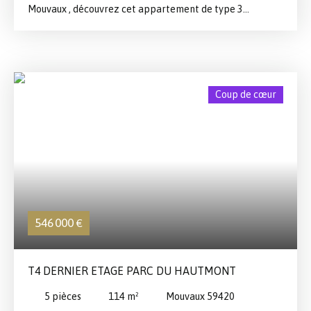
Mouvaux , découvrez cet appartement de type 3
d'environ 70 m², idéalement situé à proximité immédiate
des transports et du Grand Boulevard. Il se compose d'une
entrée avec WC indépendant, d'une cuisine équipée et
d'un agréable séjour lumineux ouvrant sur un balcon
exposé plein sud. L'espace nuit comprend deux chambres
Coup de cœur
ainsi qu'une salle d'eau. Une cave et un garage
complètent ce bien, offrant un confort de vie
appréciable au quotidien.
546 000
€
T4 DERNIER ETAGE PARC DU HAUTMONT
5
pièces
114
m²
Mouvaux 59420