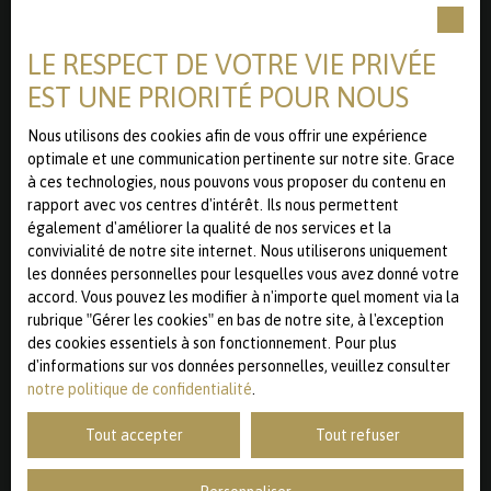
de parking aérienne sécurisée. Dernier lot disponible au
Ne manquez plus aucun bien
sein de la résidence - frais de notaire réduits à 2,5 %. Une
correspondant à votre recherche !
LE RESPECT DE VOTRE VIE PRIVÉE
opportunité rare à saisir rapidement.
EST UNE PRIORITÉ POUR NOUS
Prénom
Nous utilisons des cookies afin de vous offrir une expérience
optimale et une communication pertinente sur notre site. Grace
à ces technologies, nous pouvons vous proposer du contenu en
Nom
rapport avec vos centres d'intérêt. Ils nous permettent
également d'améliorer la qualité de nos services et la
Email
convivialité de notre site internet. Nous utiliserons uniquement
les données personnelles pour lesquelles vous avez donné votre
Type d'offre
accord. Vous pouvez les modifier à n'importe quel moment via la
Vente
rubrique ″Gérer les cookies″ en bas de notre site, à l'exception
Type de bien
des cookies essentiels à son fonctionnement. Pour plus
Appartement
d'informations sur vos données personnelles, veuillez consulter
notre politique de confidentialité
.
Localisation
Saint-André-lez-Lille (59350)
Tout accepter
Tout refuser
Budget max (€)