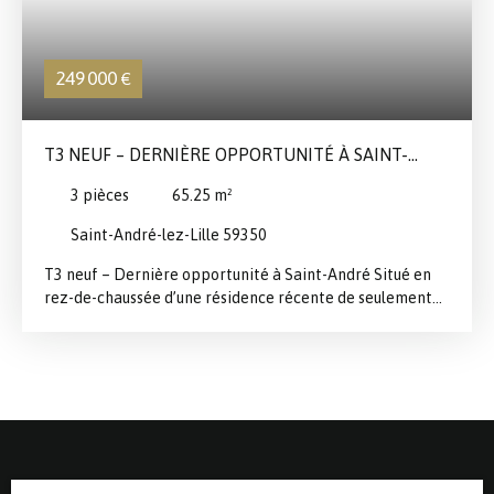
au sein d’une résidence confidentielle, calme et
verdoyante, à l’abri de l’agitation urbaine et des regards,
où le calme et la nature s’invitent au quotidien. Un garage
249 000
€
fermé motorisé de 33 m², permettant le stationnement
de deux véhicules en enfilade, complète ce bien
d’exception.
T3 NEUF – DERNIÈRE OPPORTUNITÉ À SAINT-
ANDRÉ
3
pièces
65.25
m²
Saint-André-lez-Lille 59350
T3 neuf – Dernière opportunité à Saint-André Situé en
rez-de-chaussée d’une résidence récente de seulement
deux étages, ce bel appartement T3 de 65 m², livré
récemment, offre un cadre de vie moderne et
confortable. Il se compose d’un spacieux séjour avec
cuisine ouverte de 30 m², ainsi que de deux chambres bien
distinctes de 13 m² et 10 m². Son agencement optimisé
en fait un bien fonctionnel et agréable à vivre.
Idéalement situé, à proximité des transports et des
commodités, cet appartement est vendu avec une place