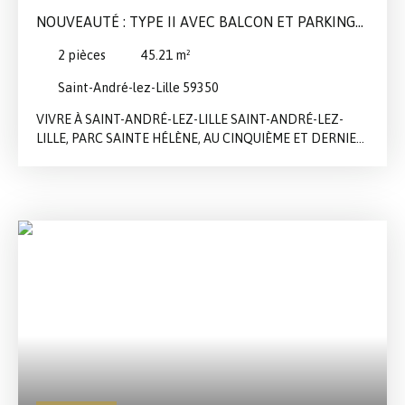
NOUVEAUTÉ : TYPE II AVEC BALCON ET PARKING
PRIVATIF
2
pièces
45.21
m²
Saint-André-lez-Lille 59350
VIVRE À SAINT-ANDRÉ-LEZ-LILLE SAINT-ANDRÉ-LEZ-
LILLE, PARC SAINTE HÉLÈNE, AU CINQUIÈME ET DERNIER
ÉTAGE D'UNE RÉSIDENCE DE 2012, NOUS VOUS
PROPOSONS À LA VENTE CET APPARTEMENT DE TYPE II
DE 45,34M2 HABITABLES. HALL D'ENTRÉE DE 6,08M2
AVEC PLACARD-VESTIAIRE, SÉJOUR-CUISINE DE 19,89M2
DONNANT SUR UN BALCON PARFAITEMENT EXPOSÉ DE
4,07M2, CHAMBRE DE 12,84M2 AVEC PLACARD DOUBLE
PORTES, SALLE DE BAINS AVEC TOILETTES DE 6,53M2.
LOCAL À VÉLOS DANS LA RÉSIDENCE. UNE PLACE DE
PARKING EN SOUS-SOL VIENT COMPLÉTER L'ENSEMBLE.
IDÉAL PREMIÈRE ACQUISITION, INVESTISSEMENT, ...