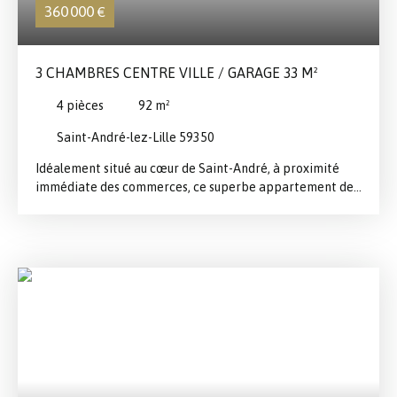
360 000
€
3 CHAMBRES CENTRE VILLE / GARAGE 33 M²
4
pièces
92
m²
Saint-André-lez-Lille 59350
Idéalement situé au cœur de Saint-André, à proximité
immédiate des commerces, ce superbe appartement de
92 m² offre un cadre de vie privilégié alliant confort,
luminosité et sérénité. Le séjour spacieux et baigné de
lumière s’ouvre sur un agréable extérieur exposé plein
sud, invitant à la détente. La cuisine moderne,
entièrement équipée, a été conçue avec des prestations
soignées et des matériaux de qualité. L’espace nuit se
compose de trois belles chambres, d’une salle de douche
élégante, ainsi que d’un espace aujourd’hui aménagé en
cellier, offrant la possibilité de créer une seconde salle
de bains, les raccordements étant déjà en place.
Entièrement rénové avec goût, ce bien rare prend place