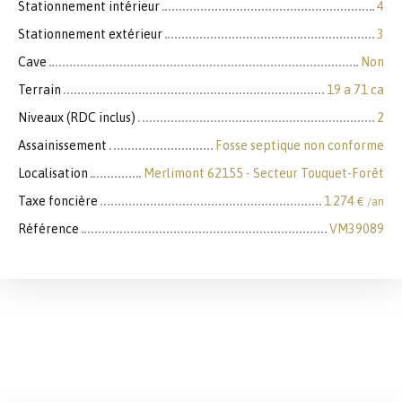
Stationnement intérieur
4
Stationnement extérieur
3
Cave
Non
Terrain
19 a 71 ca
Niveaux (RDC inclus)
2
Assainissement
Fosse septique non conforme
Localisation
Merlimont 62155 - Secteur Touquet-Forêt
Taxe foncière
1 274
€ /an
Référence
VM39089