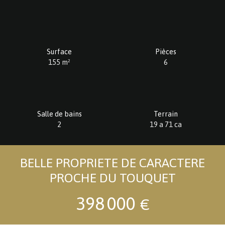
Surface
Pièces
155
m²
6
Salle de bains
Terrain
2
19 a 71 ca
BELLE PROPRIETE DE CARACTERE
PROCHE DU TOUQUET
398 000
€