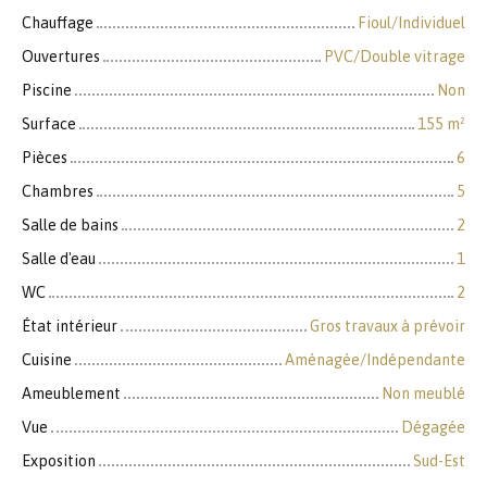
Chauffage
Fioul/Individuel
Ouvertures
PVC/Double vitrage
Piscine
Non
Surface
155
m²
Pièces
6
Chambres
5
Salle de bains
2
Salle d'eau
1
WC
2
État intérieur
Gros travaux à prévoir
Cuisine
Aménagée/Indépendante
Ameublement
Non meublé
Vue
Dégagée
Exposition
Sud-Est