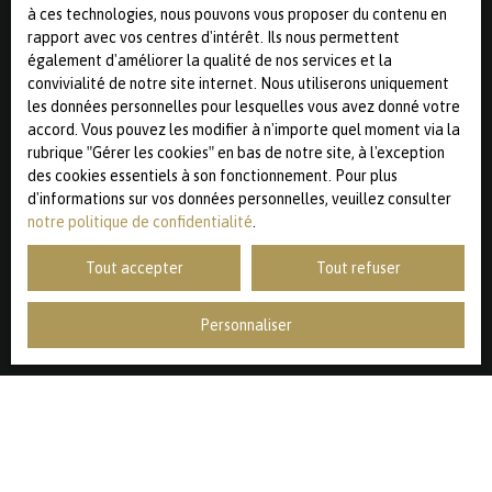
par l'article L223-1 du code de la consommation, sur le
à ces technologies, nous pouvons vous proposer du contenu en
site Internet www.bloctel.gouv.fr ou par courrier adressé
rapport avec vos centres d'intérêt. Ils nous permettent
à :
également d'améliorer la qualité de nos services et la
convivialité de notre site internet. Nous utiliserons uniquement
Société Worldline, Service Bloctel, CS 61311, 41013 BLOIS
les données personnelles pour lesquelles vous avez donné votre
CEDEX.
accord. Vous pouvez les modifier à n'importe quel moment via la
rubrique ″Gérer les cookies″ en bas de notre site, à l'exception
Pour en savoir plus sur le traitement de vos données
des cookies essentiels à son fonctionnement. Pour plus
personnelles, veuillez consulter notre
politique de
d'informations sur vos données personnelles, veuillez consulter
confidentialité
.
notre politique de confidentialité
.
Tout accepter
Tout refuser
Recevoir des annonces
Personnaliser