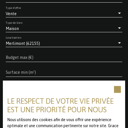
Type d'offre
Vente
Type de bien
Maison
Localisation
Merlimont (62155)
Budget max (€)
Surface min (m²)
Pièces min
LE RESPECT DE VOTRE VIE PRIVÉE
J'accepte le traitement de mes données personnelles
conformément au RGPD. Si vous ne souhaitez pas faire
EST UNE PRIORITÉ POUR NOUS
l'objet de prospection commerciale par voie
téléphonique, vous pouvez vous inscrire gratuitement sur
Nous utilisons des cookies afin de vous offrir une expérience
la liste d'opposition au démarchage téléphonique, prévu
optimale et une communication pertinente sur notre site. Grace