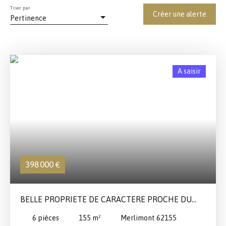
Trier par
Créer une alerte
Pertinence
A saisir
398 000
€
BELLE PROPRIETE DE CARACTERE PROCHE DU
TOUQUET
6
pièces
155
m²
Merlimont 62155