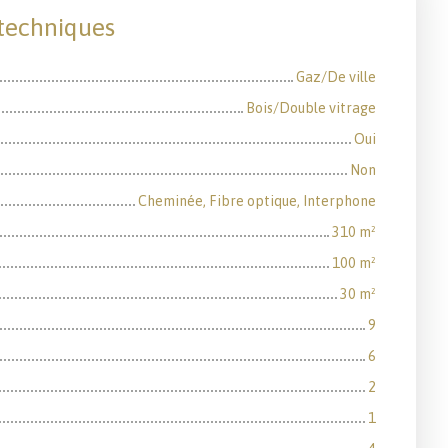
 techniques
Gaz/De ville
Bois/Double vitrage
Oui
Non
Cheminée, Fibre optique, Interphone
310
m²
100
m²
30
m²
9
6
2
1