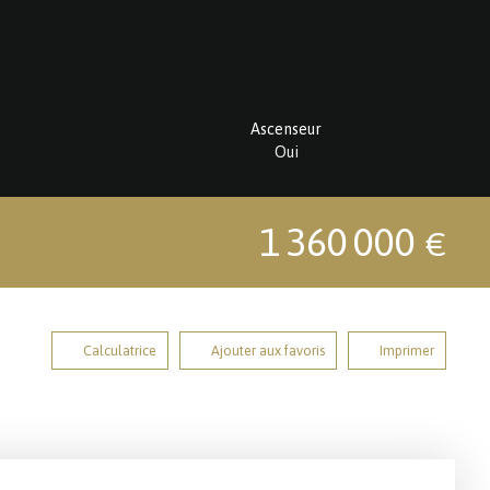
Ascenseur
Oui
1 360 000
€
Calculatrice
Ajouter aux favoris
Imprimer