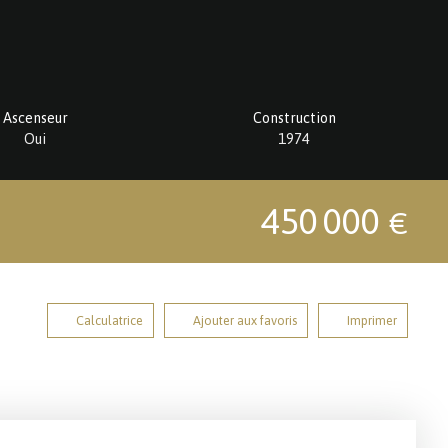
Ascenseur
Construction
Oui
1974
450 000
€
Calculatrice
Ajouter aux favoris
Imprimer