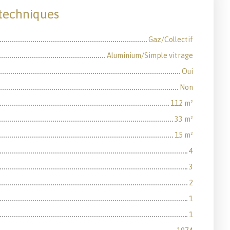
 techniques
Gaz/Collectif
Aluminium/Simple vitrage
Oui
Non
112
m²
33
m²
15
m²
4
3
2
1
1