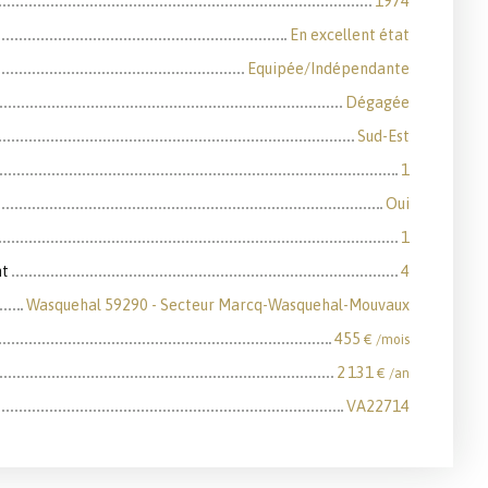
1974
En excellent état
Equipée/Indépendante
Dégagée
Sud-Est
1
Oui
1
nt
4
Wasquehal 59290 - Secteur Marcq-Wasquehal-Mouvaux
455
€ /mois
2 131
€ /an
VA22714