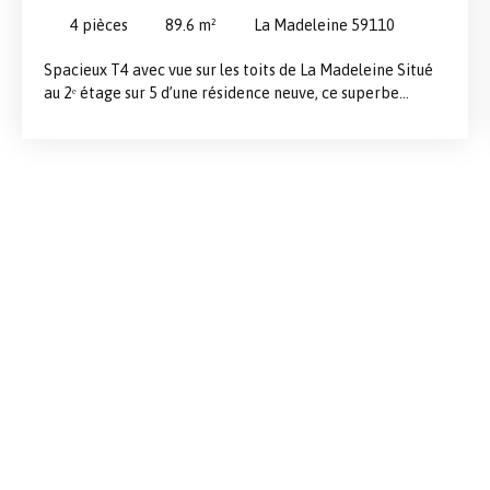
4
pièces
89.6
m²
La Madeleine 59110
Spacieux T4 avec vue sur les toits de La Madeleine Situé
au 2ᵉ étage sur 5 d’une résidence neuve, ce superbe
appartement T4 de 90 m² séduit par ses beaux volumes,
sa luminosité et ses vues dégagées sur un parc ainsi que
sur les toits de La Madeleine. Dès l’entrée, vous
découvrirez une agréable pièce de vie baignée de
lumière grâce à ses larges ouvertures. Celle-ci se
prolonge par un balcon de 13 m², véritable extension de
l’espace de vie, idéal pour profiter pleinement des beaux
jours dans un environnement calme et verdoyant.
L’espace nuit se compose de trois chambres
confortables, toutes comprises entre 12 et 13 m², offrant
des volumes harmonieux et de nombreuses possibilités
d’aménagement. Au sein d’une résidence neuve aux
prestations soignées, ce bien est vendu avec un box
fermé en sous-sol, un véritable atout au quotidien.
Livraison prévue en fin d’année. Profitez également des
avantages du neuf avec des frais de notaire réduits.
D’autres appartements sont encore disponibles à la