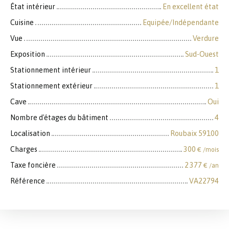
État intérieur
En excellent état
Cuisine
Equipée/Indépendante
Vue
Verdure
Exposition
Sud-Ouest
Stationnement intérieur
1
Stationnement extérieur
1
Cave
Oui
Nombre d'étages du bâtiment
4
Localisation
Roubaix 59100
Charges
300
€ /mois
Taxe foncière
2 377
€ /an
Référence
VA22794