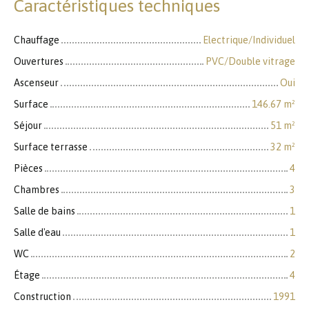
Caractéristiques techniques
Chauffage
Electrique/Individuel
Ouvertures
PVC/Double vitrage
Ascenseur
Oui
Surface
146.67
m²
Séjour
51
m²
Surface terrasse
32
m²
Pièces
4
Chambres
3
Salle de bains
1
Salle d'eau
1
WC
2
Étage
4
Construction
1991