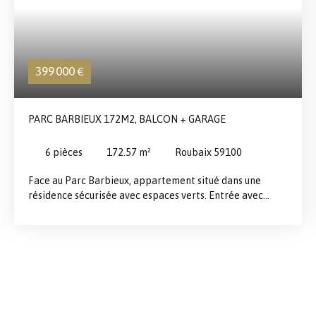
399 000
€
PARC BARBIEUX 172M2, BALCON + GARAGE
6
pièces
172.57
m²
Roubaix 59100
Face au Parc Barbieux, appartement situé dans une
résidence sécurisée avec espaces verts. Entrée avec
cellier, grand séjour lumineux d’environ 50 m² avec
cheminée, salle à manger attenante, cuisine séparée.
Bureau ou chambre avec salle de douche. Espace nuit
composé de 4 chambres, une salle de bain, WC séparés et
nombreux rangements. Balcon plein sud d’environ 25 m²
avec vue dégagée sur le parc. Parquet massif, moulures,
double vitrage aluminium, chauffage électrique
individuel. Cave et garage fermé + parking commun. Bien