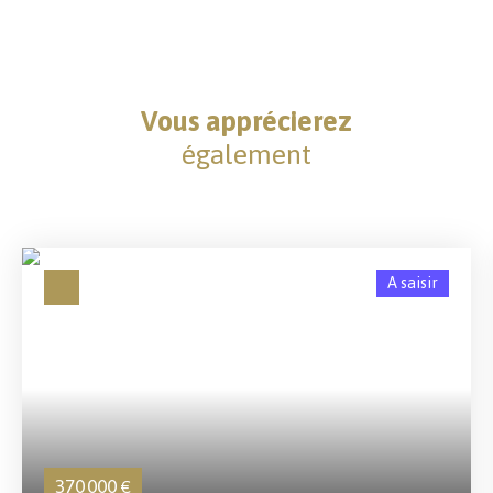
Vous apprécierez
également
A saisir
370 000
€