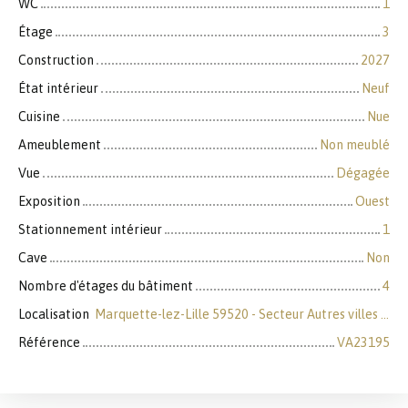
WC
1
Étage
3
Construction
2027
État intérieur
Neuf
Cuisine
Nue
Ameublement
Non meublé
Vue
Dégagée
Exposition
Ouest
Stationnement intérieur
1
Cave
Non
Nombre d'étages du bâtiment
4
Localisation
Marquette-lez-Lille 59520 - Secteur Autres villes du Nord
Référence
VA23195