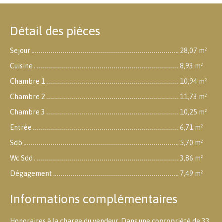
Détail des pièces
Sejour
28,07 m²
Cuisine
8,93 m²
Chambre 1
10,94 m²
Chambre 2
11,73 m²
Chambre 3
10,25 m²
Entrée
6,71 m²
Sdb
5,70 m²
Wc Sdd
3,86 m²
Dégagement
7,49 m²
Informations complémentaires
Honoraires à la charge du vendeur. Dans une copropriété de 33