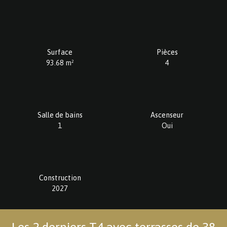
Surface
Pièces
93.68
m²
4
Salle de bains
Ascenseur
1
Oui
Construction
2027
Les 2 derniers T4 avec terrasses de 38