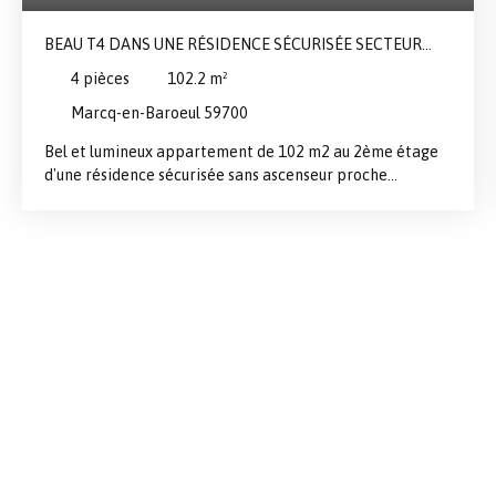
BEAU T4 DANS UNE RÉSIDENCE SÉCURISÉE SECTEUR
CLÉMENCEAU HIPPODROME
4
pièces
102.2
m²
Marcq-en-Baroeul 59700
Bel et lumineux appartement de 102 m2 au 2ème étage
d'une résidence sécurisée sans ascenseur proche
commerces, écoles, tram et bus. Beau séjour de 32 m2,
cuisine à conforter, 3 chambres de 11,5 - 12,10 et 14,14
m2 parquetées. Salle de bains. Garage en rez de rue (box
fermé) cave en sous sol. Petit espace vert très agréable.