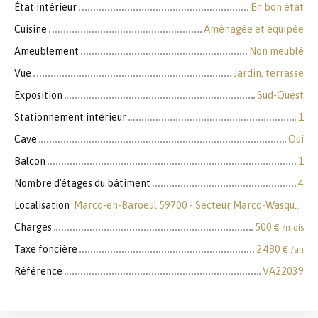
État intérieur
En bon état
Cuisine
Aménagée et équipée
Ameublement
Non meublé
Vue
Jardin, terrasse
Exposition
Sud-Ouest
Stationnement intérieur
1
Cave
Oui
Balcon
1
Nombre d'étages du bâtiment
4
Localisation
Marcq-en-Baroeul 59700 - Secteur Marcq-Wasquehal-Mouvaux
Charges
500
€ /mois
Taxe foncière
2 480
€ /an
Référence
VA22039