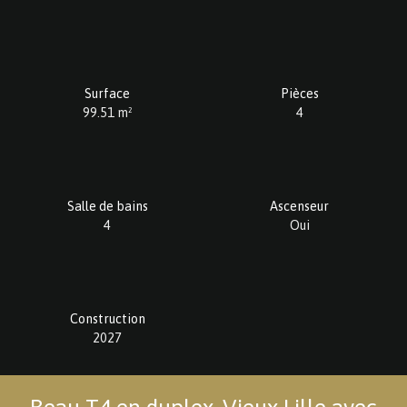
Surface
Pièces
99.51
m²
4
Salle de bains
Ascenseur
4
Oui
Construction
2027
Beau T4 en duplex, Vieux Lille avec