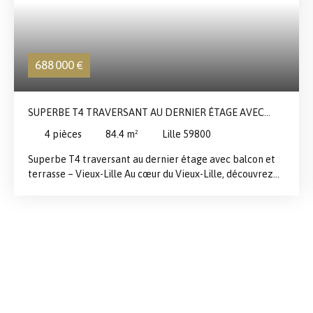
688 000
€
SUPERBE T4 TRAVERSANT AU DERNIER ÉTAGE AVEC
BALCON ET TERRASSE – VIEUX-LILLE
4
pièces
84.4
m²
Lille 59800
Superbe T4 traversant au dernier étage avec balcon et
terrasse – Vieux-Lille Au cœur du Vieux-Lille, découvrez
ce magnifique T4 de 85 m² situé au 5ᵉ et dernier étage
d’une résidence élégante, offrant une luminosité
exceptionnelle grâce à sa configuration traversante.
L’appartement s’ouvre sur un bel espace séjour, salle à
manger et cuisine d’environ 40 m², pensé pour un
quotidien convivial et lumineux. Cette agréable pièce de
vie se prolonge par un généreux balcon de 16 m² exposé
ouest, surplombant l’espace intérieur de la résidence,
offrant un cadre agréable et préservé. L’espace nuit