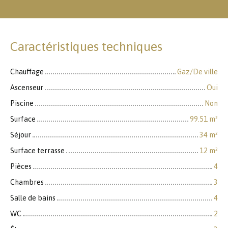
Caractéristiques techniques
Chauffage
Gaz/De ville
Ascenseur
Oui
Piscine
Non
Surface
99.51
m²
Séjour
34
m²
Surface terrasse
12
m²
Pièces
4
Chambres
3
Salle de bains
4
WC
2