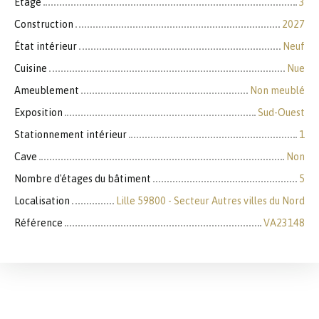
Étage
3
Construction
2027
État intérieur
Neuf
Cuisine
Nue
Ameublement
Non meublé
Exposition
Sud-Ouest
Stationnement intérieur
1
Cave
Non
Nombre d'étages du bâtiment
5
Localisation
Lille 59800 - Secteur Autres villes du Nord
Référence
VA23148