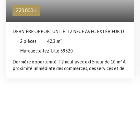
220 000
€
DERNIÈRE OPPORTUNITÉ: T2 NEUF AVEC EXTÉRIEUR DE
10 M²
2
pièces
42.3
m²
Marquette-lez-Lille 59520
Dernière opportunité: T2 neuf avec extérieur de 10 m² À
proximité immédiate des commerces, des services et des
transports, découvrez la dernière opportunité de
devenir propriétaire d’un appartement neuf dans un
environnement pratique et agréable au quotidien. D’une
superficie de 43 m², cet appartement T2 séduit par son
agencement optimisé et sa belle pièce de vie d’environ
21 m², ouverte sur un balcon de 10 m². Un véritable
espace supplémentaire, idéal pour profiter des matinées
ensoleillées et des beaux jours. L’espace nuit comprend
une chambre confortable de 13 m² ainsi qu’une salle de
bains fonctionnelle. Situé au 2ᵉ étage, le logement