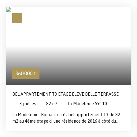
360 000
€
BEL APPARTEMENT T3 ÉTAGE ÉLEVÉ BELLE TERRASSE
BIEN EXPOSÉE
3
pièces
82
m²
La Madeleine 59110
La Madeleine- Romarin Très bel appartement T3 de 82
m2 au 4ème étage d' une résidence de 2016 à côté du
tram, des commerces et à 5 mn à pied de Lille Centre.
Séjour de 37 m2 avec une cuisine équipée, superbe