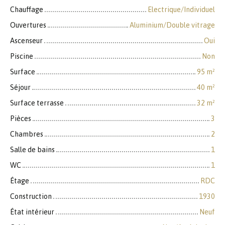
Chauffage
Electrique/Individuel
Ouvertures
Aluminium/Double vitrage
Ascenseur
Oui
Piscine
Non
Surface
95
m²
Séjour
40
m²
Surface terrasse
32
m²
Pièces
3
Chambres
2
Salle de bains
1
WC
1
Étage
RDC
Construction
1930
État intérieur
Neuf