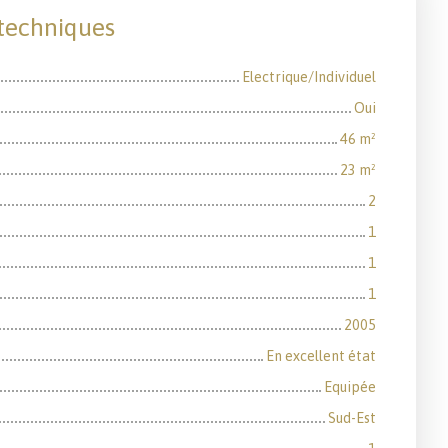
 techniques
Electrique/Individuel
Oui
46
m²
23
m²
2
1
1
1
2005
En excellent état
Equipée
Sud-Est