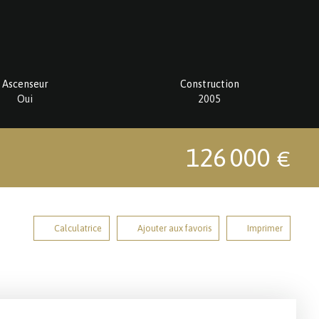
Ascenseur
Construction
Oui
2005
126 000
€
Calculatrice
Ajouter aux favoris
Imprimer