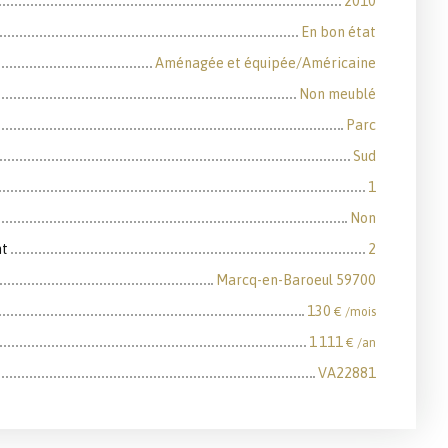
2010
En bon état
Aménagée et équipée/Américaine
Non meublé
Parc
Sud
1
Non
nt
2
Marcq-en-Baroeul 59700
130
€ /mois
1 111
€ /an
VA22881