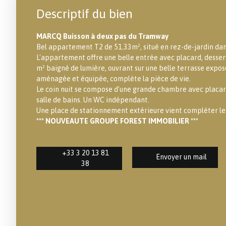
Descriptif du bien
MARCQ Buisson à deux pas du Tramway
Bel appartement T2 de 51.33m², situé en rez-de-jardin dan
L'appartement offre une belle entrée avec placard, desser
m² baigné de lumière, ouvrant sur une belle terrasse exposé
aménagée et équipée, complète la pièce de vie.
Le coin nuit se compose d’une grande chambre avec placard
salle de bains. Un WC indépendant.
Une place de stationnement extérieure vient compléter le
*** NOUVEAUTE GROUPE FOREST IMMOBILIER ***
+33 3 20 13 81
Envoyer un mail
38