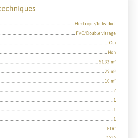
 techniques
Electrique/Individuel
PVC/Double vitrage
Oui
Non
51.33
m²
29
m²
10
m²
2
1
1
1
RDC