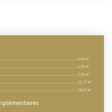
6,09 m²
1,29 m²
3,51 m²
11,77 m²
28,67 m²
mplémentaires