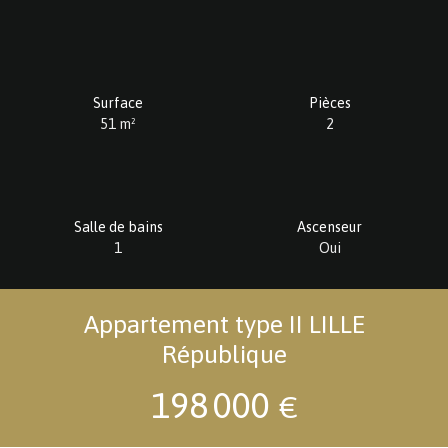
Surface
Pièces
51
m²
2
Salle de bains
Ascenseur
1
Oui
Appartement type II LILLE
République
198 000
€