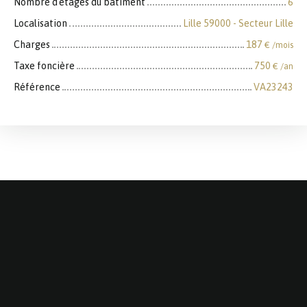
Nombre d'étages du bâtiment
6
Localisation
Lille 59000 - Secteur Lille
Charges
187
€ /mois
Taxe foncière
750
€ /an
Référence
VA23243