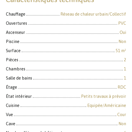
Chauffage
Réseau de chaleur urbain/Collectif
Ouvertures
PVC
Ascenseur
Oui
Piscine
Non
Surface
51
m²
Pièces
2
Chambres
1
Salle de bains
1
Étage
RDC
État intérieur
Petits travaux à prévoir
Cuisine
Equipée/Américaine
Vue
Cour
Cave
Non