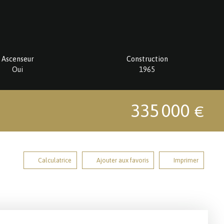
Ascenseur
Construction
Oui
1965
335 000
€
Calculatrice
Ajouter aux favoris
Imprimer