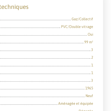
 techniques
Gaz/Collectif
PVC/Double vitrage
Oui
99
m²
3
2
1
1
3
1965
Neuf
Aménagée et équipée