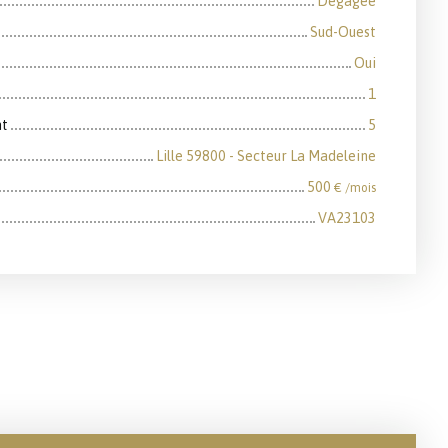
Dégagée
Sud-Ouest
Oui
1
nt
5
Lille 59800 - Secteur La Madeleine
500
€ /mois
VA23103