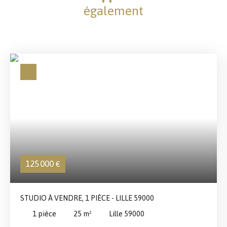
également
125 000
€
STUDIO À VENDRE, 1 PIÈCE - LILLE 59000
1
pièce
25
m²
Lille 59000