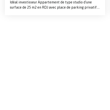
Idéal investisseur Appartement de type studio d'une
surface de 25 m2 en RDJ avec place de parking privatif.
Comprenant : Cuisine ouverte sur pièce principale SDD
avec WC Entrée avec rangement Grande fenêtre
amenant beaucoup de luminosité Accès parking sécurisé
par rue parallèle. Rafraichissement à prévoir.