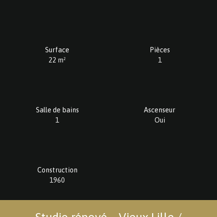
Surface
Pièces
22
m²
1
Salle de bains
Ascenseur
1
Oui
Construction
1960
Studio rénové – Vieux Lille /