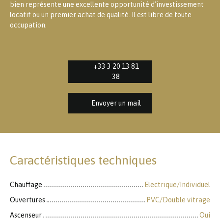
bien représente une excellente opportunité d’investissement
locatif ou un premier achat de qualité. Il est libre de toute
occupation.
+33 3 20 13 81
38
Envoyer un mail
Caractéristiques techniques
Chauffage
Electrique/Individuel
Ouvertures
PVC/Double vitrage
Ascenseur
Oui