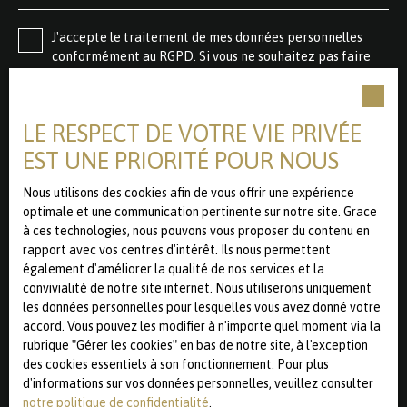
J'accepte le traitement de mes données personnelles
conformément au RGPD. Si vous ne souhaitez pas faire
l'objet de prospection commerciale par voie
téléphonique, vous pouvez vous inscrire gratuitement sur
la liste d'opposition au démarchage téléphonique, prévu
LE RESPECT DE VOTRE VIE PRIVÉE
par l'article L223-1 du code de la consommation, sur le
site Internet www.bloctel.gouv.fr ou par courrier adressé
EST UNE PRIORITÉ POUR NOUS
à :
Nous utilisons des cookies afin de vous offrir une expérience
Société Worldline, Service Bloctel, CS 61311, 41013 BLOIS
optimale et une communication pertinente sur notre site. Grace
CEDEX.
à ces technologies, nous pouvons vous proposer du contenu en
rapport avec vos centres d'intérêt. Ils nous permettent
Pour en savoir plus sur le traitement de vos données
également d'améliorer la qualité de nos services et la
personnelles, veuillez consulter notre
politique de
convivialité de notre site internet. Nous utiliserons uniquement
confidentialité
.
les données personnelles pour lesquelles vous avez donné votre
accord. Vous pouvez les modifier à n'importe quel moment via la
rubrique ″Gérer les cookies″ en bas de notre site, à l'exception
des cookies essentiels à son fonctionnement. Pour plus
Recevoir des annonces
d'informations sur vos données personnelles, veuillez consulter
notre politique de confidentialité
.