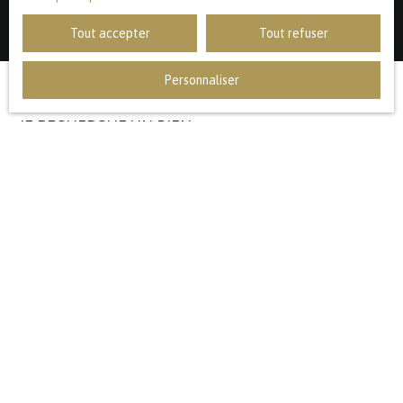
Tout accepter
Tout refuser
Personnaliser
JE RECHERCHE UN BIEN
Vente appartement Lille (59000)
Vente appartement Marcq-en-Baroeul (59700)
Vente maison Lambersart (59130)
Vente maison Mouvaux (59420)
Vente maison Marcq-en-Baroeul (59700)
Vente maison Bondues (59910)
JE SUIS PROPRIÉTAIRE