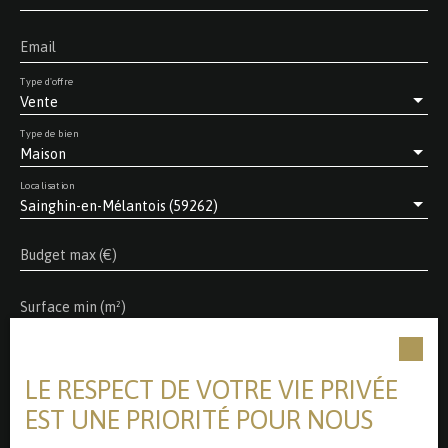
spacieuse et très confortable !
Email
Type d'offre
Vente
Type de bien
Maison
Localisation
Sainghin-en-Mélantois (59262)
Budget max (€)
Surface min (m²)
Pièces min
LE RESPECT DE VOTRE VIE PRIVÉE
J'accepte le traitement de mes données personnelles
EST UNE PRIORITÉ POUR NOUS
conformément au RGPD. Si vous ne souhaitez pas faire
l'objet de prospection commerciale par voie