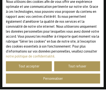
Nous utilisons des cookies afin de vous offrir une expérience
téléphonique, vous pouvez vous inscrire gratuitement sur
optimale et une communication pertinente sur notre site. Grace
la liste d'opposition au démarchage téléphonique, prévu
à ces technologies, nous pouvons vous proposer du contenu en
par l'article L223-1 du code de la consommation, sur le
rapport avec vos centres d'intérêt. Ils nous permettent
site Internet www.bloctel.gouv.fr ou par courrier adressé
également d'améliorer la qualité de nos services et la
à :
convivialité de notre site internet. Nous utiliserons uniquement
les données personnelles pour lesquelles vous avez donné votre
Société Worldline, Service Bloctel, CS 61311, 41013 BLOIS
accord. Vous pouvez les modifier à n'importe quel moment via la
CEDEX.
rubrique ″Gérer les cookies″ en bas de notre site, à l'exception
des cookies essentiels à son fonctionnement. Pour plus
Pour en savoir plus sur le traitement de vos données
d'informations sur vos données personnelles, veuillez consulter
personnelles, veuillez consulter notre
politique de
notre politique de confidentialité
.
confidentialité
.
Tout accepter
Tout refuser
Recevoir des annonces
Personnaliser