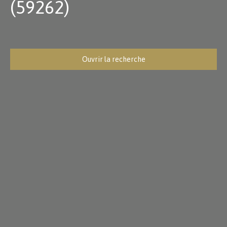
(59262)
Ouvrir la recherche
Type d'offre
Vente
Type de bien
Maison
Localisation
Sainghin-en-Mélantois (59262)
Budget max (€)
Surface min (m²)