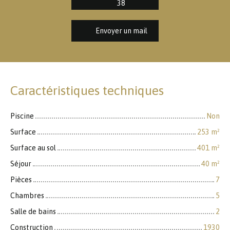
38
Envoyer un mail
Caractéristiques techniques
Piscine
Non
Surface
253
m²
Surface au sol
401
m²
Séjour
40
m²
Pièces
7
Chambres
5
Salle de bains
2
Construction
1930