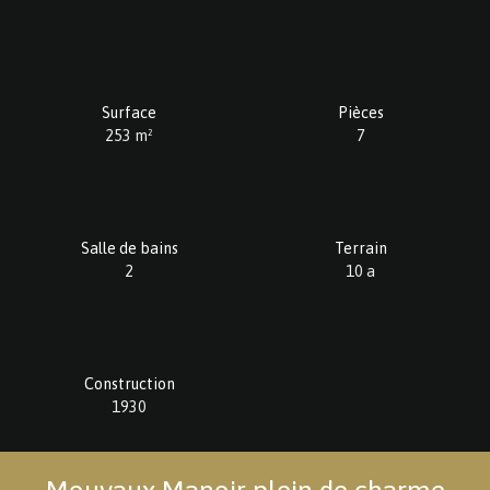
Surface
Pièces
253
m²
7
Salle de bains
Terrain
2
10 a
Construction
1930
Mouvaux Manoir plein de charme