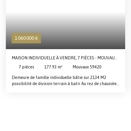
1 060 000
€
MAISON INDIVIDUELLE À VENDRE, 7 PIÈCES - MOUVAUX
59420
7
pièces
177.93
m²
Mouvaux 59420
Demeure de famille individuelle bâtie sur 2134 M2
possibilité de division terrain à batir Au rez de chaussée,
séjour parqueté avec cheminée feu de bois, cuisine, 3
chambres et salle de douche dont un domaine parents
avec salle de bain. Nombreux rangements. A l'étage, 3
chambres et une salle de bain. Garage 2 voiture, parkings
et cave. NOUVEAUTE