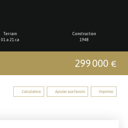
Terrain
Construction
01 a 21 ca
1948
299 000
€
Calculatrice
Ajouter aux favoris
Imprimer