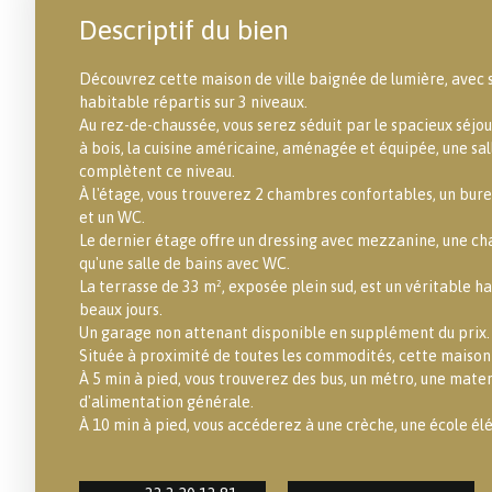
Descriptif du bien
Découvrez cette maison de ville baignée de lumière, avec 
habitable répartis sur 3 niveaux.
Au rez-de-chaussée, vous serez séduit par le spacieux séjo
à bois, la cuisine américaine, aménagée et équipée, une sal
complètent ce niveau.
À l'étage, vous trouverez 2 chambres confortables, un bure
et un WC.
Le dernier étage offre un dressing avec mezzanine, une c
qu'une salle de bains avec WC.
La terrasse de 33 m², exposée plein sud, est un véritable h
beaux jours.
Un garage non attenant disponible en supplément du prix.
Située à proximité de toutes les commodités, cette maison e
À 5 min à pied, vous trouverez des bus, un métro, une mate
d'alimentation générale.
À 10 min à pied, vous accéderez à une crèche, une école él