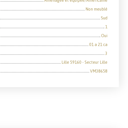
Aménagée et équipée/Américaine
Non meublé
Sud
1
Oui
01 a 21 ca
3
Lille 59160 - Secteur Lille
VM38658