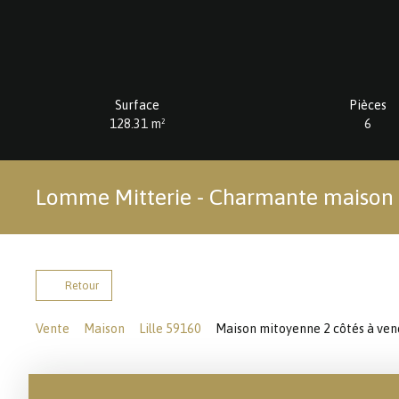
Surface
Pièces
128.31
m²
6
Lomme Mitterie - Charmante maison e
Retour
Vente
Maison
Lille 59160
Maison mitoyenne 2 côtés à vendr