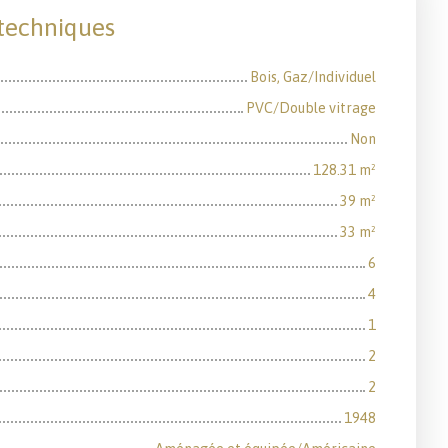
 techniques
Bois, Gaz/Individuel
PVC/Double vitrage
Non
128.31
m²
39
m²
33
m²
6
4
1
2
2
1948