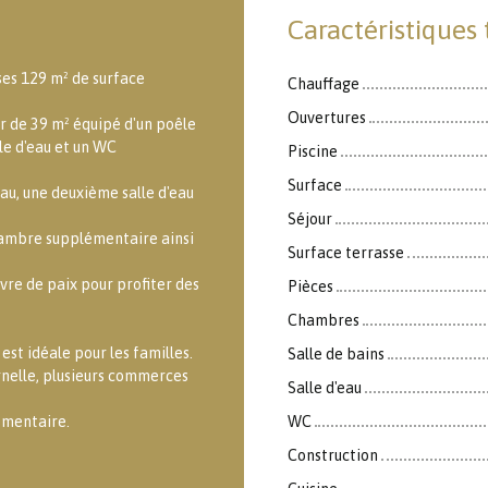
Caractéristiques
ses 129 m² de surface
Chauffage
Ouvertures
ur de 39 m² équipé d'un poêle
le d'eau et un WC
Piscine
Surface
au, une deuxième salle d'eau
Séjour
hambre supplémentaire ainsi
Surface terrasse
avre de paix pour profiter des
Pièces
Chambres
st idéale pour les familles.
Salle de bains
rnelle, plusieurs commerces
Salle d'eau
émentaire.
WC
Construction