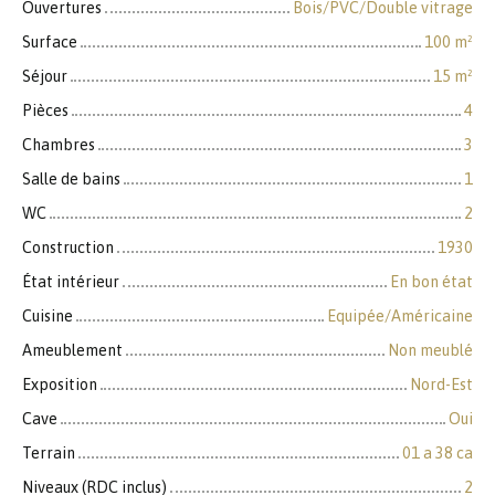
Ouvertures
Bois/PVC/Double vitrage
Surface
100
m²
Séjour
15
m²
Pièces
4
Chambres
3
Salle de bains
1
WC
2
Construction
1930
État intérieur
En bon état
Cuisine
Equipée/Américaine
Ameublement
Non meublé
Exposition
Nord-Est
Cave
Oui
Terrain
01 a 38 ca
Niveaux (RDC inclus)
2