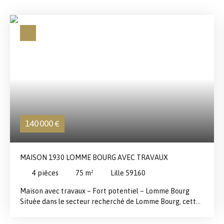
140 000
€
MAISON 1930 LOMME BOURG AVEC TRAVAUX
4
pièces
75
m²
Lille 59160
Maison avec travaux – Fort potentiel – Lomme Bourg
Située dans le secteur recherché de Lomme Bourg, cette
maison offre une belle opportunité pour les amateurs de
rénovation ou les investisseurs à la recherche d’un projet