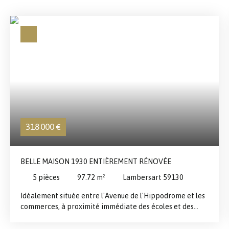
318 000
€
BELLE MAISON 1930 ENTIÈREMENT RÉNOVÉE
5
pièces
97.72
m²
Lambersart 59130
Idéalement située entre l'Avenue de l'Hippodrome et les
commerces, à proximité immédiate des écoles et des
transports, cette charmante maison des années 1930 a
été entièrement rénovée avec goût et ne nécessite aucun