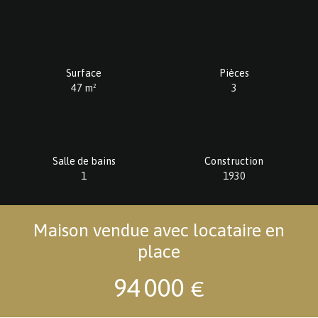
Surface
Pièces
47
m²
3
Salle de bains
Construction
1
1930
Maison vendue avec locataire en
place
94 000
€