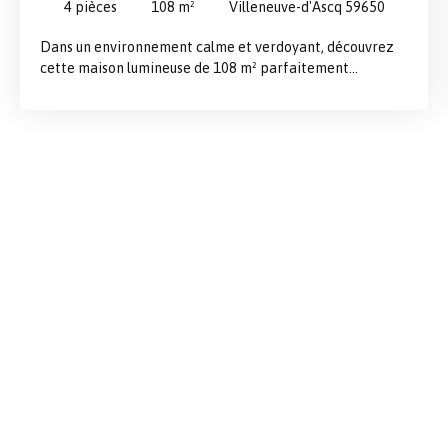
4
pièces
108
m²
Villeneuve-d'Ascq 59650
Dans un environnement calme et verdoyant, découvrez
cette maison lumineuse de 108 m² parfaitement
entretenue. Au rez-de-chaussée, vous profiterez d'une
belle pièce de vie avec cuisine équipée ouverte, d'un
salon avec cheminée donnant sur la terrasse et le jardin,
d'une chambre ainsi que d'une salle d'eau avec WC.
L'étage comprend deux chambres, une salle de bains À
l'extérieur, une terrasse, un jardin arboré sans vis-à-vis, un
garage avec double accès, un carport et des places de
stationnement complètent ce bien. À proximité des
commerces et à seulement 15 minutes à pied de Saint-
Adrien.