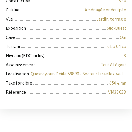
Construction
1930
Cuisine
Aménagée et équipée
Vue
Jardin, terrasse
Exposition
Sud-Ouest
Cave
Oui
Terrain
01 a 04 ca
Niveaux (RDC inclus)
3
Assainissement
Tout à l'égout
Localisation
Quesnoy-sur-Deûle 59890 - Secteur Linselles-Vallée Lys
Taxe foncière
650
€ /an
Référence
VM33033