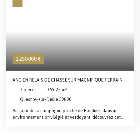
1 250 000
€
ANCIEN RELAIS DE CHASSE SUR MAGNIFIQUE TERRAIN
7
pièces
359.22
m²
Quesnoy-sur-Deûle 59890
Au cœur de la campagne proche de Bondues, dans un
environnement privilégié et verdoyant, découvrez cet
ancien relais de chasse entièrement rénové aux
prestations haut de gamme, offrant des volumes
exceptionnels et une vue imprenable sur la nature. Dès