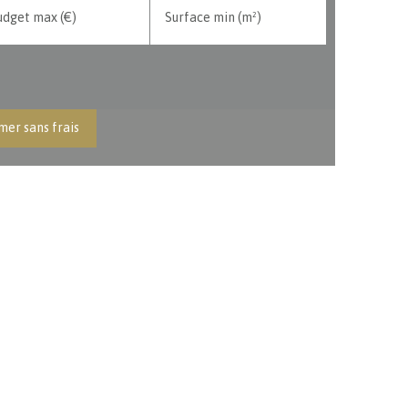
udget max (€)
Surface min (m²)
mer sans frais