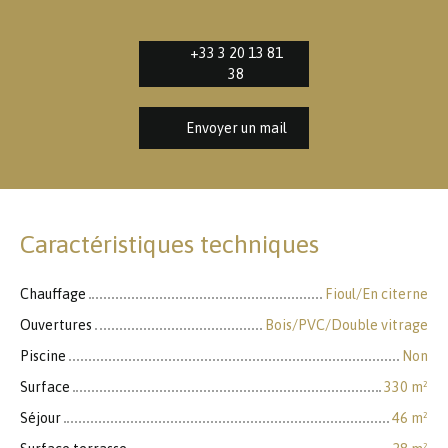
+33 3 20 13 81
38
Envoyer un mail
Caractéristiques techniques
Chauffage
Fioul/En citerne
Ouvertures
Bois/PVC/Double vitrage
Piscine
Non
Surface
330
m²
Séjour
46
m²