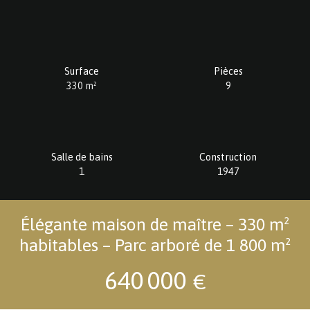
Surface
Pièces
330
m²
9
Salle de bains
Construction
1
1947
Élégante maison de maître – 330 m²
habitables – Parc arboré de 1 800 m²
640 000
€