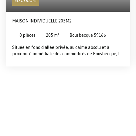
670 000
€
MAISON INDIVIDUELLE 205M2
8
pièces
205
m²
Bousbecque 59166
Située en fond d’allée privée, au calme absolu et à
proximité immédiate des commodités de Bousbecque, Le
rez-de-chaussée s’ouvre sur un hall cathédrale
desservant : - Un vaste espace salon-séjour lumineux de
55 m², baigné de lumière grâce aux nombreuses baies
vitrées donnant sur le jardin, - Une cuisine équipée de 16
m² ouverte sur la salle à manger - Un espace parental
avec vue sur le jardin comprenant une chambre, une salle
de bains (baignoire + douche + vasque), un dressing et
une buanderie. L’ensemble du rez-de-chaussée permet
une vie de plain-pied confortable. À l’étage, un large
palier dessert : - 3 grandes chambres dont 1 avec grand
dressing / rangement / bureau - Une salle de bains
complète - Un WC indépendant. À l’extérieur : - Un