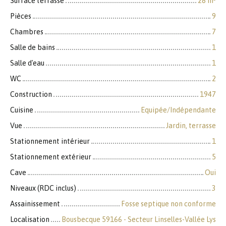
Surface terrasse
28
m²
Pièces
9
Chambres
7
Salle de bains
1
Salle d'eau
1
WC
2
Construction
1947
Cuisine
Equipée/Indépendante
Vue
Jardin, terrasse
Stationnement intérieur
1
Stationnement extérieur
5
Cave
Oui
Niveaux (RDC inclus)
3
Assainissement
Fosse septique non conforme
Localisation
Bousbecque 59166 - Secteur Linselles-Vallée Lys