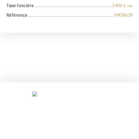
Taxe foncière
2 400
€ /an
Référence
VM38629