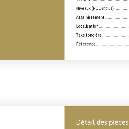
Niveaux (RDC inclus)
Assainissement
Localisation
Taxe foncière
Référence
Détail des pièces