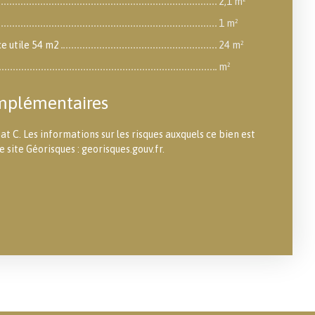
2,1 m²
1 m²
e utile 54 m2
24 m²
m²
mplémentaires
at C. Les informations sur les risques auxquels ce bien est
e site Géorisques : georisques.gouv.fr.