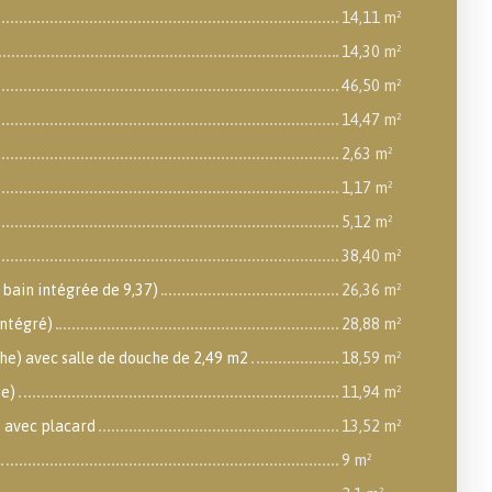
14,11 m²
14,30 m²
46,50 m²
14,47 m²
2,63 m²
1,17 m²
5,12 m²
38,40 m²
bain intégrée de 9,37)
26,36 m²
intégré)
28,88 m²
e) avec salle de douche de 2,49 m2
18,59 m²
te)
11,94 m²
) avec placard
13,52 m²
9 m²