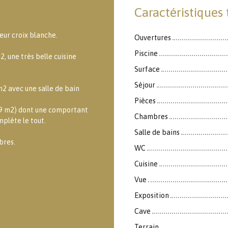
Caractéristiques
eur croix blanche.
Ouvertures
Piscine
, une très belle cuisine
Surface
Séjour
2 avec une salle de bain
Pièces
t 9 m2) dont une comportant
Chambres
mplète le tout.
Salle de bains
bres.
WC
Cuisine
Vue
Exposition
Cave
Terrain