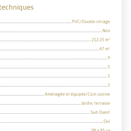
 techniques
PVC/Double vitrage
Non
212.25
m²
47
m²
9
5
3
3
Aménagée et équipée/Coin cuisine
Jardin, terrasse
Sud-Ouest
Oui
08 a 95 ca