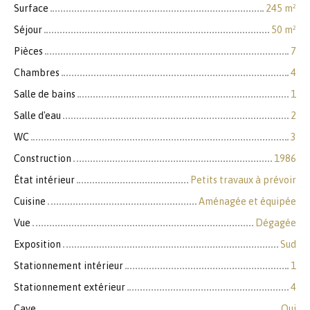
Surface
245
m²
Séjour
50
m²
Pièces
7
Chambres
4
Salle de bains
1
Salle d'eau
2
WC
3
Construction
1986
État intérieur
Petits travaux à prévoir
Cuisine
Aménagée et équipée
Vue
Dégagée
Exposition
Sud
Stationnement intérieur
1
Stationnement extérieur
4
Cave
Oui