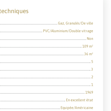
 techniques
Gaz, Granulés/De ville
PVC/Aluminium/Double vitrage
Non
109
m²
36
m²
5
3
2
1
1969
En excellent état
Equipée/Américaine