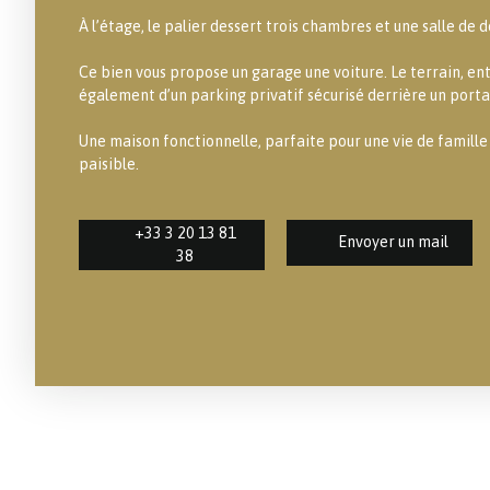
À l’étage, le palier dessert trois chambres et une salle de 
Ce bien vous propose un garage une voiture. Le terrain, en
également d’un parking privatif sécurisé derrière un portai
Une maison fonctionnelle, parfaite pour une vie de famill
paisible.
+33 3 20 13 81
Envoyer un mail
38