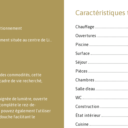
Caractéristiques
Chauffage
ationnement
Ouvertures
Idealement située au centre de Linselles
Piscine
Surface
Séjour
Pièces
t des commodités, cette
Chambres
cadre de vie recherché,
Salle d'eau
WC
baignée de lumière, ouverte
complète le rez-de-
Construction
s pouvez également l'utiliser
État intérieur
ouche facilitant le
Cuisine