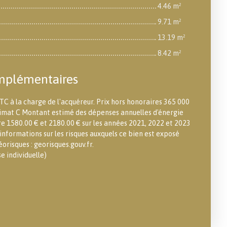
4.46 m²
9.71 m²
13.19 m²
8.42 m²
mplémentaires
TC à la charge de l'acquéreur. Prix hors honoraires 365 000
climat C Montant estimé des dépenses annuelles d'énergie
re 1580.00 € et 2180.00 € sur les années 2021, 2022 et 2023
nformations sur les risques auxquels ce bien est exposé
éorisques : georisques.gouv.fr.
 individuelle)