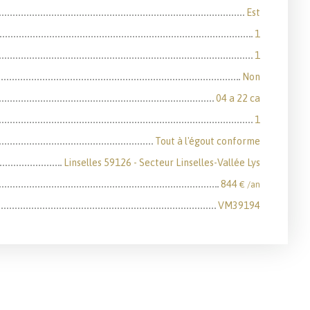
Est
1
1
Non
04 a 22 ca
1
Tout à l'égout conforme
Linselles 59126 - Secteur Linselles-Vallée Lys
844
€ /an
VM39194