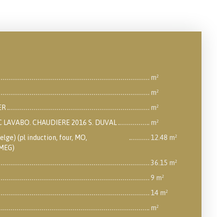
m²
m²
ER
m²
 LAVABO. CHAUDIERE 2016 S. DUVAL
m²
ge) (pl induction, four, MO,
12.48 m²
SMEG)
36.15 m²
9 m²
14 m²
m²