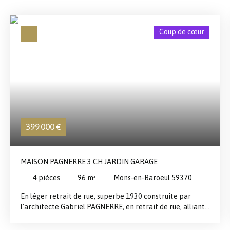
Coup de cœur
399 000
€
MAISON PAGNERRE 3 CH JARDIN GARAGE
4
pièces
96
m²
Mons-en-Baroeul 59370
En léger retrait de rue, superbe 1930 construite par
l'architecte Gabriel PAGNERRE, en retrait de rue, alliant
charme et modernité RDC :Hall d'entrée Pièce de vie
salon +cuisine de 55 m2 ( extension neuve )c avec baie