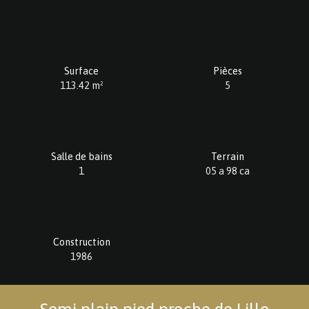
Surface
Pièces
113.42
m²
5
Salle de bains
Terrain
1
05 a 98 ca
Construction
1986
Semi plain pied proche de Lille