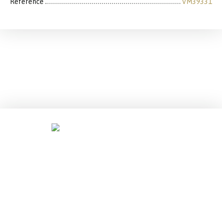
Référence
VM39331