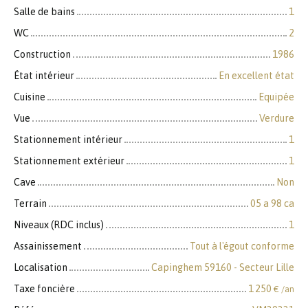
Salle de bains
1
WC
2
Construction
1986
État intérieur
En excellent état
Cuisine
Equipée
Vue
Verdure
Stationnement intérieur
1
Stationnement extérieur
1
Cave
Non
Terrain
05 a 98 ca
Niveaux (RDC inclus)
1
Assainissement
Tout à l'égout conforme
Localisation
Capinghem 59160 - Secteur Lille
Taxe foncière
1 250
€ /an