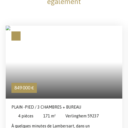
également
849 000
€
PLAIN -PIED / 3 CHAMBRES + BUREAU
4
pièces
171
m²
Verlinghem 59237
À quelques minutes de Lambersart, dans un