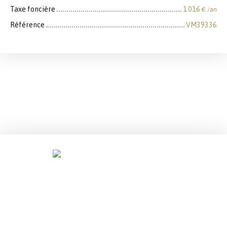
Taxe foncière
1 016
€ /an
Référence
VM39336