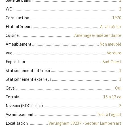
Salle de bains
1
WC
2
Construction
1970
État intérieur
A rafraîchir
Cuisine
Aménagée/Indépendante
Ameublement
Non meublé
Vue
Verdure
Exposition
Sud-Ouest
Stationnement intérieur
1
Stationnement extérieur
1
Cave
Oui
Terrain
15 a 17 ca
Niveaux (RDC inclus)
2
Assainissement
Tout à l'égout
Localisation
Verlinghem 59237 - Secteur Lambersart