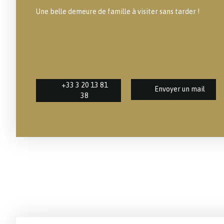
Une belle demeure de famille à visiter sans tarder !
+33 3 20 13 81
Envoyer un mail
38