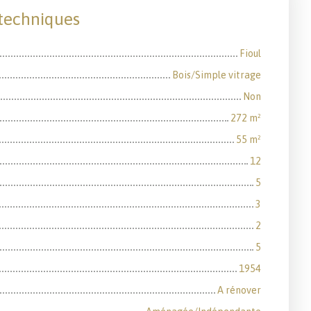
 techniques
Fioul
Bois/Simple vitrage
Non
272
m²
55
m²
12
5
3
2
5
1954
A rénover