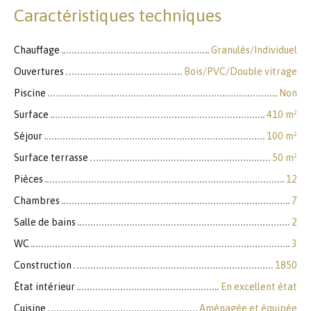
Caractéristiques techniques
Chauffage
Granulés/Individuel
Ouvertures
Bois/PVC/Double vitrage
Piscine
Non
Surface
410
m²
Séjour
100
m²
Surface terrasse
50
m²
Pièces
12
Chambres
7
Salle de bains
2
WC
3
Construction
1850
État intérieur
En excellent état
Cuisine
Aménagée et équipée