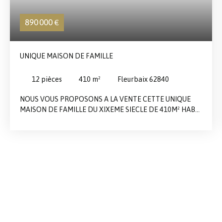
890 000
€
UNIQUE MAISON DE FAMILLE
12
pièces
410
m²
Fleurbaix 62840
NOUS VOUS PROPOSONS A LA VENTE CETTE UNIQUE
MAISON DE FAMILLE DU XIXEME SIECLE DE 410M² HAB
SUR UNE PARCELLE DE 2535M². RDC : HALL D'ENTREE-
SALON D'ETE, SALON DE MUSIQUE, RECEPTION DE
100M² AVEC CHEMINEE FEU DE BOIS, CUISINE EQUIPEE
AVEC SON CELLIER ATTENANT, BUREAU AVEC ACCES
INDEPENDANT, LINGERIE. PREMIER ETAGE : CHAMBRE
PRINCIPALE AVEC DRESSING MADAME ET DRESSING
MONSIEUR, PIECE DRESSING SUPPLEMENTAIRE, 3
CHAMBRES ET SALLE DE BAINS COMPLETE (BAIGNOIRE
ET DOUCHE). SECOND ETAGE : GRAND PALIER-SALLE DE
JEUX, TROIS BELLES CHAMBRES, DRESSING ET SALLE DE