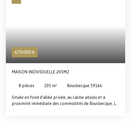
670 000
€
MAISON INDIVIDUELLE 205M2
8
pièces
205
m²
Bousbecque 59166
Située en fond d’allée privée, au calme absolu et à
proximité immédiate des commodités de Bousbecque, Le
rez-de-chaussée s’ouvre sur un hall cathédrale
desservant : - Un vaste espace salon-séjour lumineux de
55 m², baigné de lumière grâce aux nombreuses baies
vitrées donnant sur le jardin, - Une cuisine équipée de 16