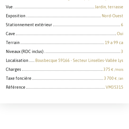
Vue
Jardin, terrasse
Exposition
Nord-Ouest
Stationnement extérieur
6
Cave
Oui
Terrain
19 a 99 ca
Niveaux (RDC inclus)
3
Localisation
Bousbecque 59166 - Secteur Linselles-Vallée Lys
Charges
375
€ /mois
Taxe foncière
3 700
€ /an
Référence
VM35315