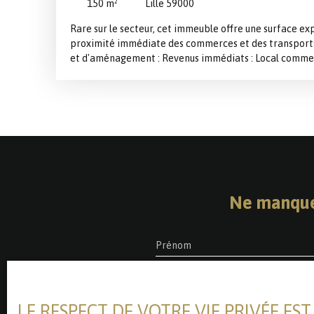
150
m²
Lille 59000
Rare sur le secteur, cet immeuble offre une surface ex
proximité immédiate des commerces et des transports.
et d'aménagement : Revenus immédiats : Local commerc
rez-de-chaussée (840 € cc). Habitation à réinventer : 2
m² vacants (anciennement loués 600 et 650 € cc) et un
(anciennement loué 720 € cc). Idéal pour du locatif me
Combles de 20 m² aménageables (possibilité 4ème lot 
Cave de 30 m² en sous-sol. Points forts : Quartier ultr
attractivité auprès des jeunes actifs et étudiants, fai
locative.
Ne manque
Prénom
Type d'offre
Type de b
Vente
Immeu
LE RESPECT DE VOTRE VIE PRIVÉE ES
J'accepte le traitement de m