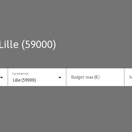
ille (59000)
Localisation
Budget max (€)
S
Lille (59000)