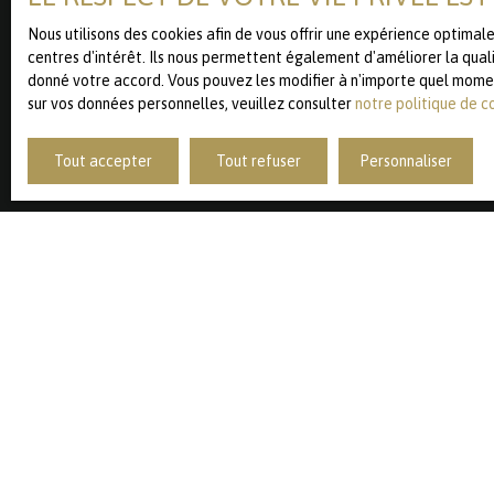
commerciale par voie télépho
Nous utilisons des cookies afin de vous offrir une expérience optima
prévu par l'article L223-1 du 
centres d'intérêt. Ils nous permettent également d'améliorer la quali
donné votre accord. Vous pouvez les modifier à n'importe quel moment 
Société Worldline, Service B
sur vos données personnelles, veuillez consulter
notre politique de c
Pour en savoir plus sur le tr
Tout accepter
Tout refuser
Personnaliser
JE RECHERCHE UN BIEN
Vente appartement Lille (59000)