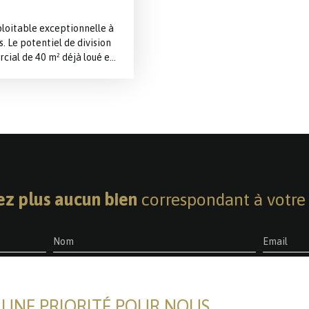
ploitable exceptionnelle à
 Le potentiel de division
ial de 40 m² déjà loué en
 grands studios de 30 et 28
 triplex de 40 m² vacant
ublé. Bonus surface :
d’habitation). Annexes :
a-connecté, forte
bles risques de vacance
z plus aucun bien
correspondant à votre 
Nom
Email
ien
Localisation
Budget max (€)
ble
Lille (59000)
T UNE PRIORITÉ POUR NOUS
es données personnelles conformément au RGPD. Si vous ne souhaitez p