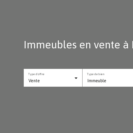
Immeubles en vente à L
Type d'offre
Type de bien
Vente
Immeuble