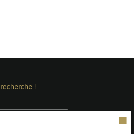
recherche !
Surface min (m²)
as faire l'objet de prospection