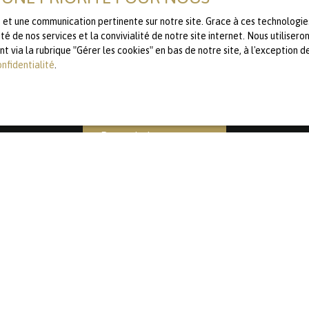
nique, vous pouvez vous inscrire gratuitement sur la liste d'oppositi
le et une communication pertinente sur notre site. Grace à ces technolog
code de la consommation, sur le site Internet www.bloctel.gouv.fr ou pa
té de nos services et la convivialité de notre site internet. Nous utilise
via la rubrique ″Gérer les cookies″ en bas de notre site, à l'exception d
loctel, CS 61311, 41013 BLOIS CEDEX.
onfidentialité
.
aitement de vos données personnelles, veuillez consulter notre
politique
Recevoir des annonces
JE SUIS PROPRIÉTAIRE
Estimez votre bien