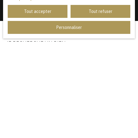
Tout accepter
Tout refuser
Personnaliser
JE RECHERCHE UN BIEN
Vente appartement Lille (59000)
Vente appartement Marcq-en-Baroeul (59700)
Vente maison Lambersart (59130)
Vente maison Mouvaux (59420)
Vente maison Marcq-en-Baroeul (59700)
Vente maison Bondues (59910)
JE SUIS PROPRIÉTAIRE