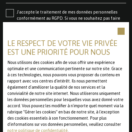
J'accepte le traitement de mes données personnelles
conformément au RGPD. Si vous ne souhaitez pas faire
l'objet de prospection commerciale par voie
téléphonique, vous pouvez vous inscrire gratuitement sur
la liste d'opposition au démarchage téléphonique, prévu
LE RESPECT DE VOTRE VIE PRIVÉE
par l'article L223-1 du code de la consommation, sur le
site Internet www.bloctel.gouv.fr ou par courrier adressé
EST UNE PRIORITÉ POUR NOUS
à :
Nous utilisons des cookies afin de vous offrir une expérience
Société Worldline, Service Bloctel, CS 61311, 41013 BLOIS
optimale et une communication pertinente sur notre site. Grace
CEDEX.
à ces technologies, nous pouvons vous proposer du contenu en
rapport avec vos centres d'intérêt. Ils nous permettent
Pour en savoir plus sur le traitement de vos données
également d'améliorer la qualité de nos services et la
personnelles, veuillez consulter notre
politique de
convivialité de notre site internet. Nous utiliserons uniquement
confidentialité
.
les données personnelles pour lesquelles vous avez donné votre
accord. Vous pouvez les modifier à n'importe quel moment via la
rubrique ″Gérer les cookies″ en bas de notre site, à l'exception
des cookies essentiels à son fonctionnement. Pour plus
Recevoir des annonces
d'informations sur vos données personnelles, veuillez consulter
notre politique de confidentialité
.