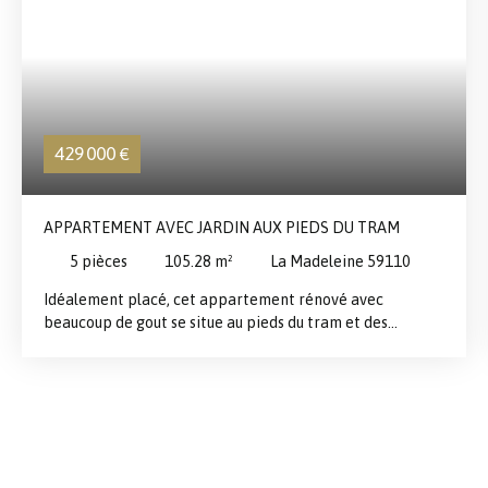
429 000
€
APPARTEMENT AVEC JARDIN AUX PIEDS DU TRAM
5
pièces
105.28
m²
La Madeleine 59110
Idéalement placé, cet appartement rénové avec
beaucoup de gout se situe au pieds du tram et des
commerces, à 2 pas de Lille. Composé de 2 chambre et
d'un bureau, d'une cuisine neuve équipée et de qualité,
vous n'aurez qu'à poser vos meubles Petit jardin
charmant au calme Cave et parking ou garage sécurisé
Contactez nous pour une visite!