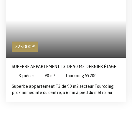
225 000
€
SUPERBE APPARTEMENT T3 DE 90 M2 DERNIER ÉTAGE
AVEC TERRASSE SUD OUEST DE 35 M2.
3
pièces
90
m²
Tourcoing 59200
Superbe appartement T3 de 90 m2 secteur Tourcoing,
prox immédiate du centre, à 6 mn à pied du métro, au
4ème et dernier étage d'une belle résidence sécurisée
(ancienne usine de tissage) Très belle terrasse sud ouest
de 35 m2. Séjour ultra lumineux , cuisine ouverte
entièrement équipée, deux chambres (12,3 et 10,5 m2).
Salle de bains avec douche, double vasque. Nombreux
placards. 2 parkings couverts . Chauff élec. Une pépite