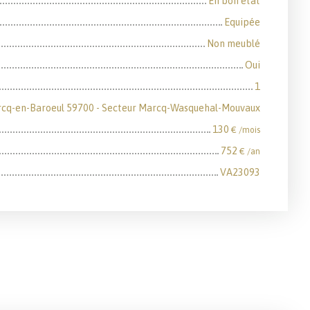
En bon état
Equipée
Non meublé
Oui
1
cq-en-Baroeul 59700 - Secteur Marcq-Wasquehal-Mouvaux
130
€ /mois
752
€ /an
VA23093