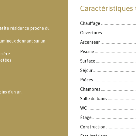
Caractéristiques
Chauffage
etite résidence proche du
Ouvertures
 lumineux donnant sur un
Ascenseur
Piscine
rière.
uetées
Surface
Séjour
Pièces
Chambres
ins d'un an.
Salle de bains
WC
Étage
Construction