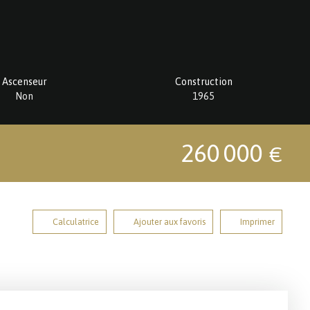
Ascenseur
Construction
Non
1965
260 000
€
Calculatrice
Ajouter aux favoris
Imprimer