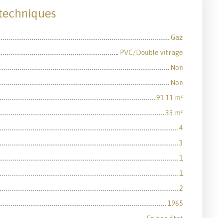
 techniques
Gaz
PVC/Double vitrage
Non
Non
91.11
m²
33
m²
4
3
1
1
2
1965