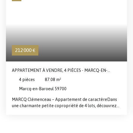
212 000
€
APPARTEMENT À VENDRE, 4 PIÈCES - MARCQ-EN-
BAROEUL 59700
4
pièces
87.08
m²
Marcq-en-Baroeul 59700
MARCQ Clémenceau – Appartement de caractèreDans
une charmante petite copropriété de 4 lots, découvrez
ce magnifique appartement de 87m² loi carrez au cachet
exceptionnel. Vous serez immédiatement séduit par ses
éléments anciens préservés : parquet d’origine, moulures
élégantes et cheminée, offrant une base idéale pour un