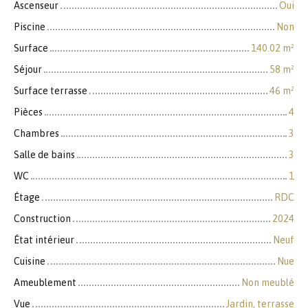
Ascenseur
Oui
Piscine
Non
Surface
140.02
m²
Séjour
58
m²
Surface terrasse
46
m²
Pièces
4
Chambres
3
Salle de bains
3
WC
1
Étage
RDC
Construction
2024
État intérieur
Neuf
Cuisine
Nue
Ameublement
Non meublé
Vue
Jardin, terrasse