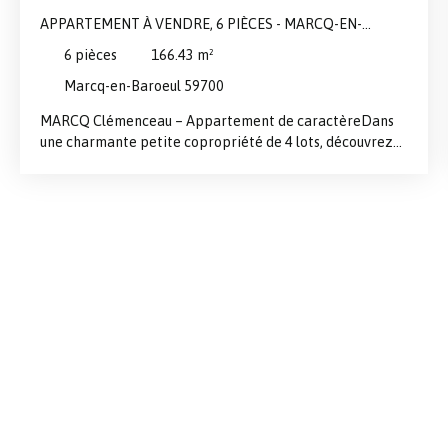
APPARTEMENT À VENDRE, 6 PIÈCES - MARCQ-EN-
BAROEUL 59700
6
pièces
166.43
m²
Marcq-en-Baroeul 59700
MARCQ Clémenceau – Appartement de caractèreDans
une charmante petite copropriété de 4 lots, découvrez
ce magnifique appartement de 166,43m² au cachet
exceptionnel. Vous serez immédiatement séduit par ses
éléments anciens préservés : parquet d’origine, moulures
élégantes et cheminée, offrant une base idéale pour un
projet de rénovation ambitieux. Situé à deux pas du
tramway, ce bien bénéficie d’un emplacement pratique
et recherché, avec un accès rapide aux transports et
commodités. Donnant sur un boulevard, il offre une
ambiance urbaine dynamique. Des travaux de rénovation
complète sont à prévoir, laissant libre cours à vos envies
pour créer un lieu de vie unique, à votre image. Possibilité
parking. Les + :Petite copropriétéCharme de
l’ancienEmplacement central et bien desserviFort
potentiel de valorisationParkingIdéal investisseurs ou