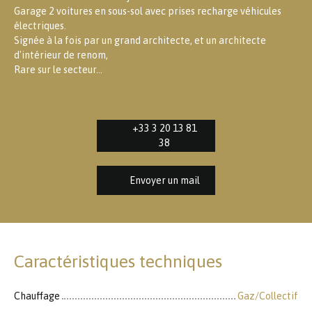
Garage 2 voitures en sous-sol avec prises recharge véhicules
électriques.
Signée à la fois par un grand architecte, et un architecte
d'intérieur de renom,
Rare sur le secteur...
+33 3 20 13 81
38
Envoyer un mail
Caractéristiques techniques
Chauffage
Gaz/Collectif