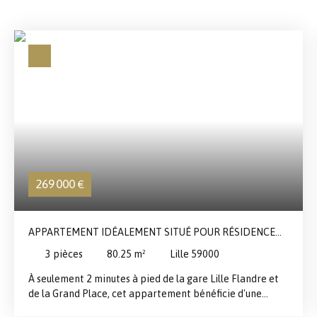
269 000
€
APPARTEMENT IDÉALEMENT SITUÉ POUR RÉSIDENCE
OU PROFESSIONS LIBÉRALES
3
pièces
80.25
m²
Lille 59000
À seulement 2 minutes à pied de la gare Lille Flandre et
de la Grand Place, cet appartement bénéficie d'une
situation exceptionnelle au cœur du centre-ville. Profitez