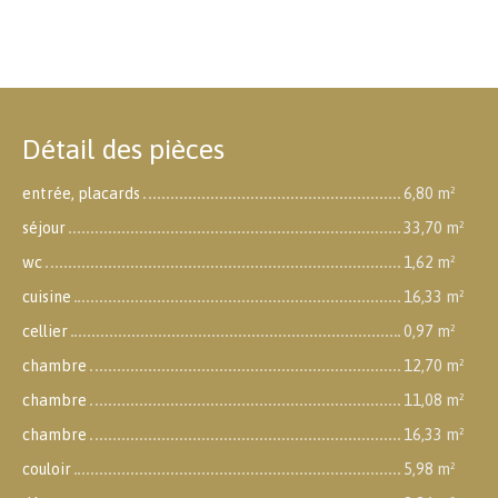
Détail des pièces
entrée, placards
6,80 m²
séjour
33,70 m²
wc
1,62 m²
cuisine
16,33 m²
cellier
0,97 m²
chambre
12,70 m²
chambre
11,08 m²
chambre
16,33 m²
couloir
5,98 m²