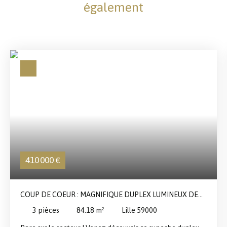
également
410 000
€
COUP DE COEUR : MAGNIFIQUE DUPLEX LUMINEUX DE
84 M² – BALCON & MÉTRO À 5 MIN
3
pièces
84.18
m²
Lille 59000