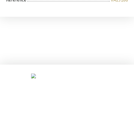
Référence
VA23168