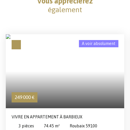
Vous apprécierez
également
A voir absolument
249 000
€
VIVRE EN APPARTEMENT À BARBIEUX
3
pièces
74.45
m²
Roubaix 59100